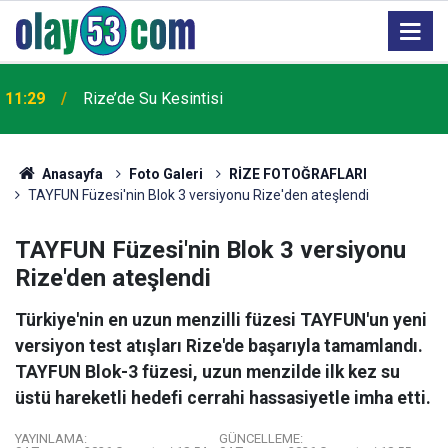
11:29
Rize’de Su Kesintisi
Anasayfa
Foto Galeri
RİZE FOTOĞRAFLARI
TAYFUN Füzesi'nin Blok 3 versiyonu Rize'den ateşlendi
TAYFUN Füzesi'nin Blok 3 versiyonu
Rize'den ateşlendi
Türkiye'nin en uzun menzilli füzesi TAYFUN'un yeni
versiyon test atışları Rize'de başarıyla tamamlandı.
TAYFUN Blok-3 füzesi, uzun menzilde ilk kez su
üstü hareketli hedefi cerrahi hassasiyetle imha etti.
YAYINLAMA:
GÜNCELLEME: