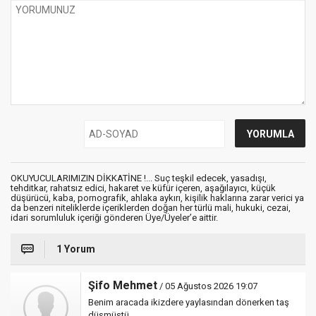
OKUYUCULARIMIZIN DİKKATİNE !... Suç teşkil edecek, yasadışı,
tehditkar, rahatsız edici, hakaret ve küfür içeren, aşağılayıcı, küçük
düşürücü, kaba, pornografik, ahlaka aykırı, kişilik haklarına zarar verici ya
da benzeri niteliklerde içeriklerden doğan her türlü mali, hukuki, cezai,
idari sorumluluk içeriği gönderen Üye/Üyeler’e aittir.
1 Yorum
Şifo Mehmet
/ 05 Ağustos 2026 19:07
Benim aracada ikizdere yaylasından dönerken taş
düşmüştü