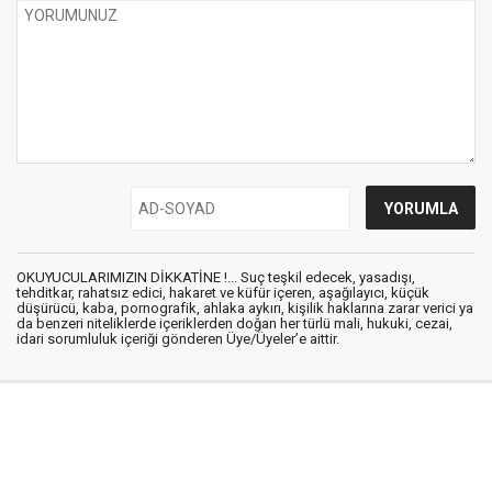
OKUYUCULARIMIZIN DİKKATİNE !... Suç teşkil edecek, yasadışı,
tehditkar, rahatsız edici, hakaret ve küfür içeren, aşağılayıcı, küçük
düşürücü, kaba, pornografik, ahlaka aykırı, kişilik haklarına zarar verici ya
da benzeri niteliklerde içeriklerden doğan her türlü mali, hukuki, cezai,
idari sorumluluk içeriği gönderen Üye/Üyeler’e aittir.