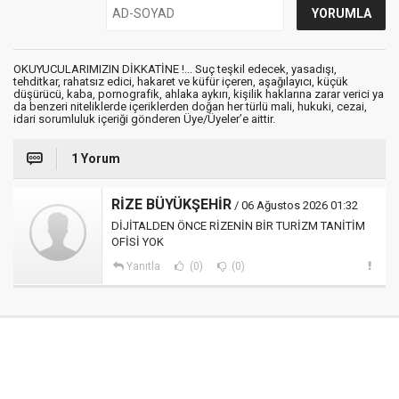
OKUYUCULARIMIZIN DİKKATİNE !... Suç teşkil edecek, yasadışı,
tehditkar, rahatsız edici, hakaret ve küfür içeren, aşağılayıcı, küçük
düşürücü, kaba, pornografik, ahlaka aykırı, kişilik haklarına zarar verici ya
da benzeri niteliklerde içeriklerden doğan her türlü mali, hukuki, cezai,
idari sorumluluk içeriği gönderen Üye/Üyeler’e aittir.
1 Yorum
RİZE BÜYÜKŞEHİR
/ 06 Ağustos 2026 01:32
DİJİTALDEN ÖNCE RİZENİN BİR TURİZM TANİTİM
OFİSİ YOK
Yanıtla
(0)
(0)