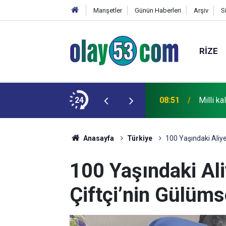
Manşetler
Günün Haberleri
Arşiv
S
RIZE
r şey istemiyorum, hepsi bu
24
08:51
Milli ka
Anasayfa
Türkiye
100 Yaşındaki Aliye
100 Yaşındaki Ali
Çiftçi’nin Gülüm