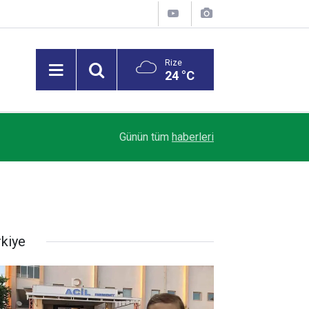
Rize
24 °C
Antalyaspor Başkanı Ergün: Transfer yasağındaki
08:49
Günün tüm
haberleri
4'üyle anlaşıldı
rkiye