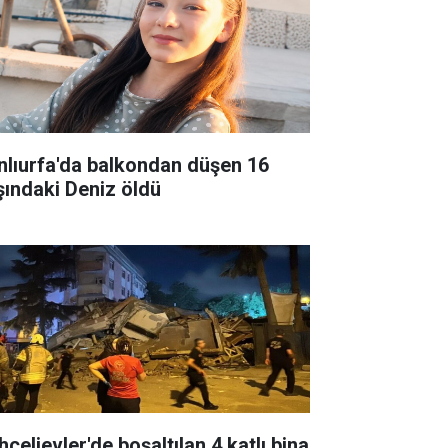
nlıurfa'da balkondan düşen 16
şındaki Deniz öldü
çelievler'de boşaltılan 4 katlı bina