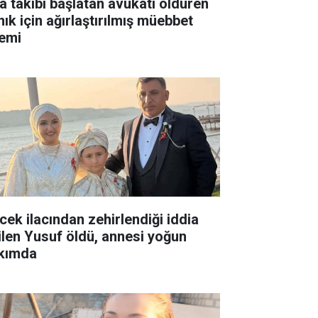
ra takibi başlatan avukatı öldüren
nık için ağırlaştırılmış müebbet
temi
cek ilacından zehirlendiği iddia
ilen Yusuf öldü, annesi yoğun
kımda