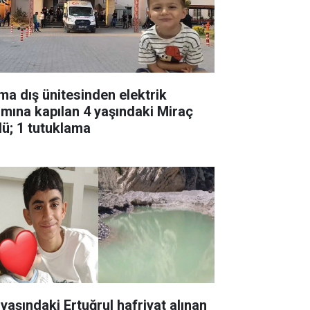
ima dış ünitesinden elektrik
ımına kapılan 4 yaşındaki Miraç
dü; 1 tutuklama
 yaşındaki Ertuğrul hafriyat alınan