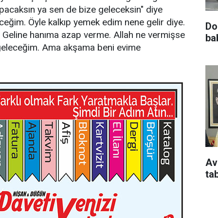
apacaksın ya sen de bize geleceksin" diye
leceğim. Öyle kalkıp yemek edim nene gelir diye.
Do
. Geline hanıma azap verme. Allah ne vermişse
ba
 geleceğim. Ama akşama beni evime
Av
ta