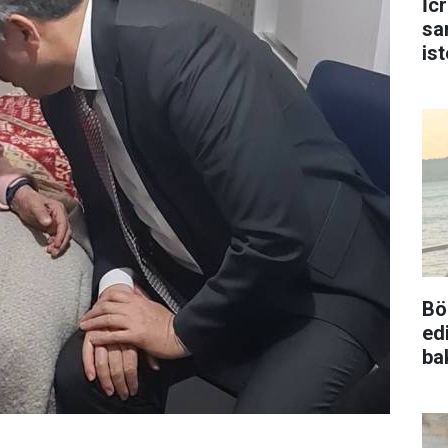
İc
sa
is
Bö
ed
ba