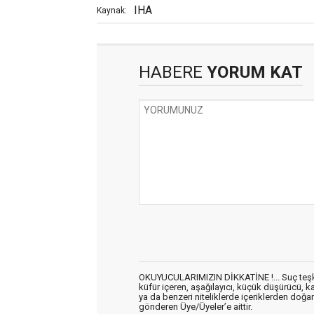
IHA
Kaynak:
HABERE
YORUM KAT
OKUYUCULARIMIZIN DİKKATİNE !... Suç teşkil 
küfür içeren, aşağılayıcı, küçük düşürücü, kab
ya da benzeri niteliklerde içeriklerden doğan 
gönderen Üye/Üyeler’e aittir.