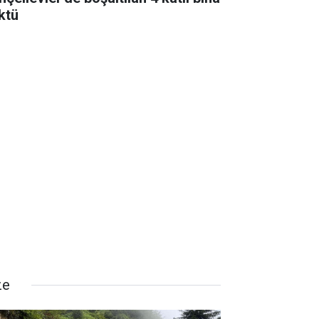
ktü
ze