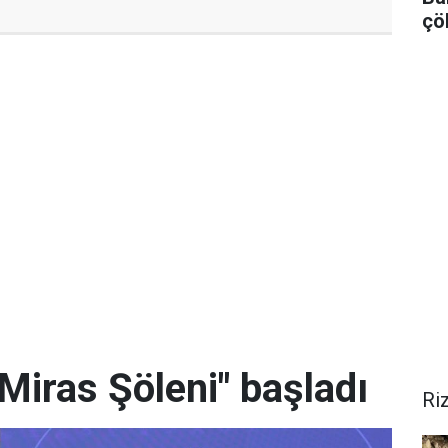
çö
Miras Şöleni" başladı
Ri