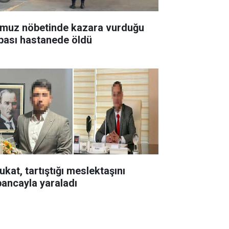
muz nöbetinde kazara vurduğu
bası hastanede öldü
ukat, tartıştığı meslektaşını
bancayla yaraladı