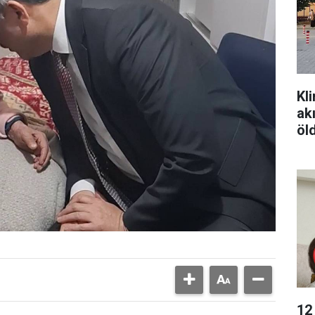
Kl
ak
öl
12