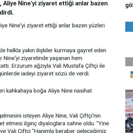
 Aliye Nine'yi ziyaret ettiği anlar bazen
gö
irdi.
iye Nine'yi ziyaret ettiği anlar bazen yüzleri
e halkla yakın ilişkiler kurmaya gayret eden
ye Nine'yi ziyaretinde yaşanan hem
attı. Erzurum ağzıyla Vali Mustafa Çiftçi ile
nlerde iadeyi ziyaret sözü de verdi.
eri kahkahaya boğa Aliye Nine nasihat
gelmesini isteyen Aliye Nine, Vali Çiftçi'nin
et etmesi ilginç diyaloglara sahne oldu. "Yine
eye Vali Çiftçi "Hanımla beraber geleceğimiz