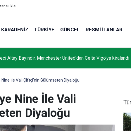
itene Ekle
KARADENIZ
TÜRKIYE
GÜNCEL
RESMI İLANLAR
leci Altay Bayındır, Manchester United'dan Celta Vigo'ya kiralandı
 Nine İle Vali Çiftçi’nin Gülümseten Diyaloğu
ye Nine İle Vali
Tü
seten Diyaloğu