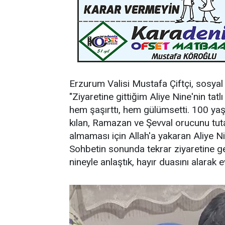
Erzurum Valisi Mustafa Çiftçi, sosya
"Ziyaretine gittiğim Aliye Nine'nin tatl
hem şaşırttı, hem gülümsetti. 100 ya
kılan, Ramazan ve Şevval orucunu tutan,
almaması için Allah'a yakaran Aliye N
Sohbetin sonunda tekrar ziyaretine g
nineyle anlaştık, hayır duasını alarak e