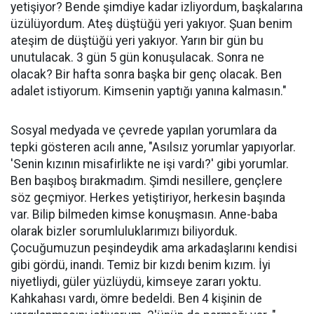
yetişiyor? Bende şimdiye kadar izliyordum, başkalarına
üzülüyordum. Ateş düştüğü yeri yakıyor. Şuan benim
ateşim de düştüğü yeri yakıyor. Yarın bir gün bu
unutulacak. 3 gün 5 gün konuşulacak. Sonra ne
olacak? Bir hafta sonra başka bir genç olacak. Ben
adalet istiyorum. Kimsenin yaptığı yanına kalmasın."
Sosyal medyada ve çevrede yapılan yorumlara da
tepki gösteren acılı anne, "Asılsız yorumlar yapıyorlar.
'Senin kızının misafirlikte ne işi vardı?' gibi yorumlar.
Ben başıboş bırakmadım. Şimdi nesillere, gençlere
söz geçmiyor. Herkes yetiştiriyor, herkesin başında
var. Bilip bilmeden kimse konuşmasın. Anne-baba
olarak bizler sorumluluklarımızı biliyorduk.
Çocuğumuzun peşindeydik ama arkadaşlarını kendisi
gibi gördü, inandı. Temiz bir kızdı benim kızım. İyi
niyetliydi, güler yüzlüydü, kimseye zararı yoktu.
Kahkahası vardı, ömre bedeldi. Ben 4 kişinin de