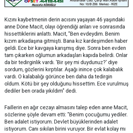
Kızını kaybetmenin derin acısını yaşayan 46 yaşındaki
anne Döne Macit, olayı öğrendiği anları ve sonrasında
hissettiklerini anlattı. Macit, "Ben evdeydim. Benim
kızım arkadaşına gitmişti. Bana kız kardeşimden haber
geldi. Ece bir kavgaya karışmış diye. Sonra ben evden
tam çıkarken oğlumun arkadaşları kapıda belirdi. Onlar
da bir tedirginlik vardı. 'Bir şey mi duydunuz?' diye
sordum, gözlerini kırptılar. Aşağı inince çok kalabalık
vardı. O kalabalığı görünce ben daha da tedirgin
oldum. Kötü bir şey olduğunu hissettim. Ece vurulmuş
dediler ben orada yıkıldım" dedi.
Faillerin en ağır cezayı almasını talep eden anne Macit,
sözlerine şöyle devam etti: "Benim çocuğumu yediler.
Ben adalet istiyorum. Devlet büyüklerinden adalet
istiyorum. Canı sıkılan birini vuruyor. Bir evlat kolay mı