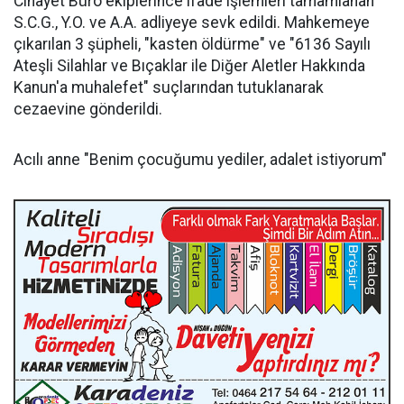
Cinayet Büro ekiplerince ifade işlemleri tamamlanan
S.C.G., Y.O. ve A.A. adliyeye sevk edildi. Mahkemeye
çıkarılan 3 şüpheli, "kasten öldürme" ve "6136 Sayılı
Ateşli Silahlar ve Bıçaklar ile Diğer Aletler Hakkında
Kanun'a muhalefet" suçlarından tutuklanarak
cezaevine gönderildi.
Acılı anne "Benim çocuğumu yediler, adalet istiyorum"