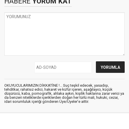
HABERE
YORUM KAT
OKUYUCULARIMIZIN DİKKATİNE !... Suç teşkil edecek, yasadışı,
tehditkar, rahatsız edici, hakaret ve küfür içeren, aşağılayıcı, küçük
düşürücü, kaba, pornografik, ahlaka aykırı, kişilik haklarına zarar verici ya
da benzeri niteliklerde içeriklerden doğan her türlü mali, hukuki, cezai,
idari sorumluluk içeriği gönderen Üye/Üyeler’e aittir.