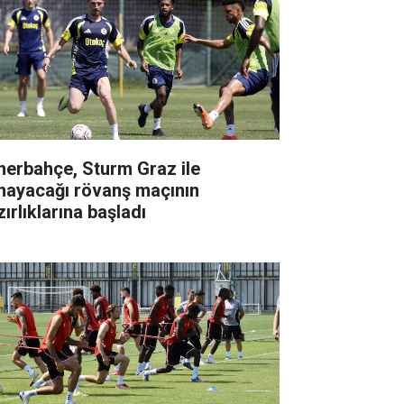
nerbahçe, Sturm Graz ile
nayacağı rövanş maçının
ırlıklarına başladı