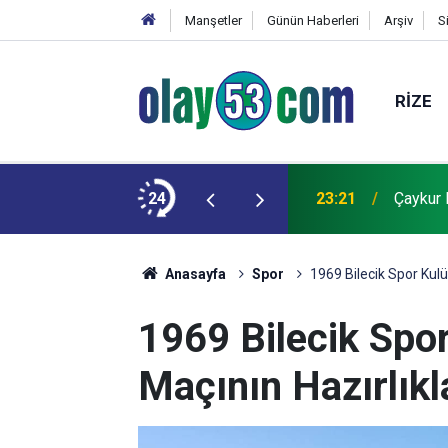
Manşetler
Günün Haberleri
Arşiv
S
RIZE
r
24
23:21
Çaykur 
Anasayfa
Spor
1969 Bilecik Spor Kulü
1969 Bilecik Spor
Maçının Hazırlık