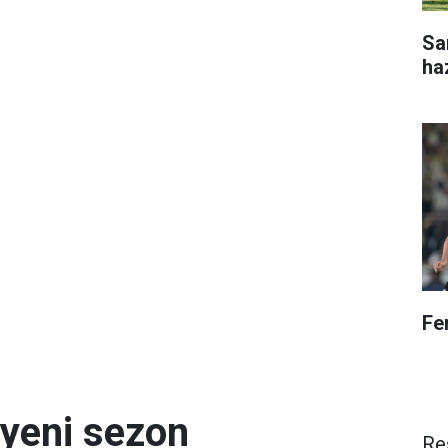
Sa
ha
Fe
 yeni sezon
Re