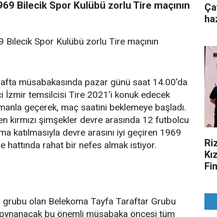
969 Bilecik Spor Kulübü zorlu Tire maçının
Ça
ha
 Bilecik Spor Kulübü zorlu Tire maçının
 hafta müsabakasında pazar günü saat 14.00'da
ci İzmir temsilcisi Tire 2021'i konuk edecek
manla geçerek, maç saatini beklemeye başladı.
eçen kırmızı şimşekler devre arasında 12 futbolcu
akıma katılmasıyla devre arasını iyi geçiren 1969
Ri
hattında rahat bir nefes almak istiyor.
Kı
Fi
ar grubu olan Belekoma Tayfa Taraftar Grubu
 oynanacak bu önemli müsabaka öncesi tüm