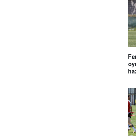
Fe
oy
haz