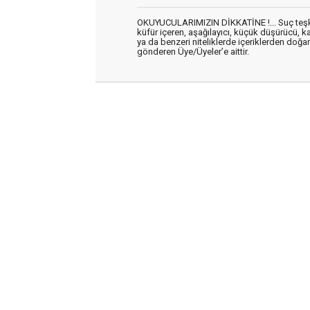
OKUYUCULARIMIZIN DİKKATİNE !... Suç teşkil 
küfür içeren, aşağılayıcı, küçük düşürücü, kab
ya da benzeri niteliklerde içeriklerden doğan 
gönderen Üye/Üyeler’e aittir.