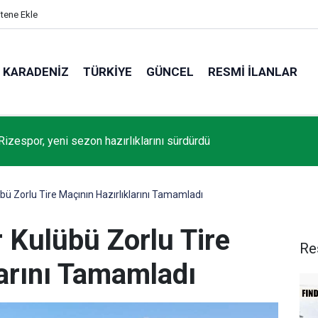
itene Ekle
KARADENIZ
TÜRKIYE
GÜNCEL
RESMI İLANLAR
Rizespor, yeni sezon hazırlıklarını sürdürdü
bü Zorlu Tire Maçının Hazırlıklarını Tamamladı
 Kulübü Zorlu Tire
Re
larını Tamamladı