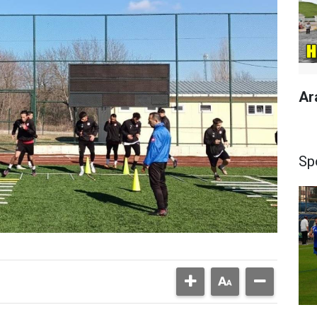
Ar
Sp