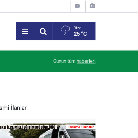
Rize
25 °C
23:03
Rize’de mevsimlik çay işçileri arasında sıra kav
Günün tüm
haberleri
smi İlanlar