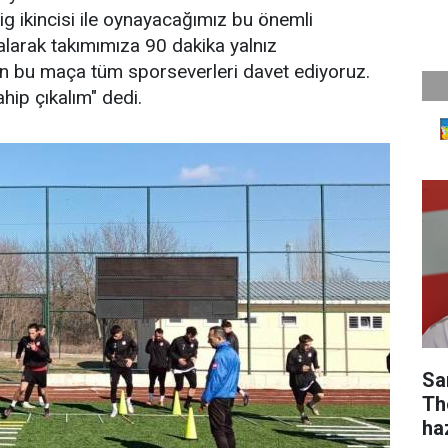
g ikincisi ile oynayacağımız bu önemli
alarak takımımıza 90 dakika yalnız
an bu maça tüm sporseverleri davet ediyoruz.
hip çıkalım" dedi.
Sa
Th
ha