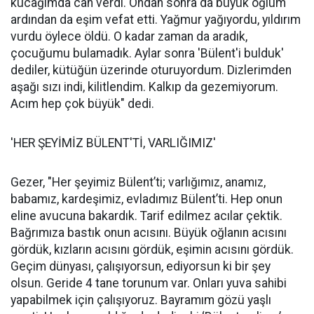
kucağımda can verdi. Ondan sonra da büyük oğlum
ardından da eşim vefat etti. Yağmur yağıyordu, yıldırım
vurdu öylece öldü. O kadar zaman da aradık,
çocuğumu bulamadık. Aylar sonra 'Bülent'i bulduk'
dediler, kütüğün üzerinde oturuyordum. Dizlerimden
aşağı sızı indi, kilitlendim. Kalkıp da gezemiyorum.
Acım hep çok büyük" dedi.
'HER ŞEYİMİZ BÜLENT'Tİ, VARLIĞIMIZ'
Gezer, "Her şeyimiz Bülent’ti; varlığımız, anamız,
babamız, kardeşimiz, evladımız Bülent’ti. Hep onun
eline avucuna bakardık. Tarif edilmez acılar çektik.
Bağrımıza bastık onun acısını. Büyük oğlanın acısını
gördük, kızların acısını gördük, eşimin acısını gördük.
Geçim dünyası, çalışıyorsun, ediyorsun ki bir şey
olsun. Geride 4 tane torunum var. Onları yuva sahibi
yapabilmek için çalışıyoruz. Bayramım gözü yaşlı