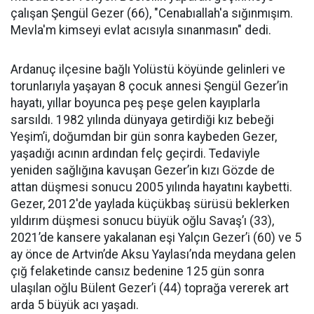
çalışan Şengül Gezer (66), "Cenabıallah'a sığınmışım.
Mevla'm kimseyi evlat acısıyla sınanmasın" dedi.
Ardanuç ilçesine bağlı Yolüstü köyünde gelinleri ve
torunlarıyla yaşayan 8 çocuk annesi Şengül Gezer’in
hayatı, yıllar boyunca peş peşe gelen kayıplarla
sarsıldı. 1982 yılında dünyaya getirdiği kız bebeği
Yeşim’i, doğumdan bir gün sonra kaybeden Gezer,
yaşadığı acının ardından felç geçirdi. Tedaviyle
yeniden sağlığına kavuşan Gezer’in kızı Gözde de
attan düşmesi sonucu 2005 yılında hayatını kaybetti.
Gezer, 2012'de yaylada küçükbaş sürüsü beklerken
yıldırım düşmesi sonucu büyük oğlu Savaş’ı (33),
2021’de kansere yakalanan eşi Yalçın Gezer’i (60) ve 5
ay önce de Artvin’de Aksu Yaylası’nda meydana gelen
çığ felaketinde cansız bedenine 125 gün sonra
ulaşılan oğlu Bülent Gezer’i (44) toprağa vererek art
arda 5 büyük acı yaşadı.