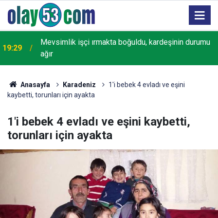
18:22
Rize'de "Yaşayan Miras Şöleni" başladı
Anasayfa
Karadeniz
1'i bebek 4 evladı ve eşini
kaybetti, torunları için ayakta
1'i bebek 4 evladı ve eşini kaybetti,
torunları için ayakta