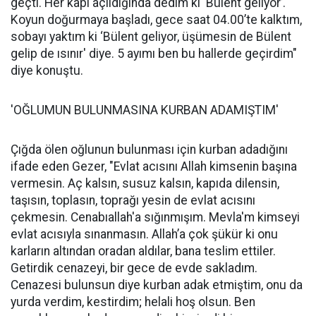
geçti. Her kapı açıldığında dedim ki ‘Bülent geliyor’.
Koyun doğurmaya başladı, gece saat 04.00’te kalktım,
sobayı yaktım ki ‘Bülent geliyor, üşümesin de Bülent
gelip de ısınır' diye. 5 ayımı ben bu hallerde geçirdim"
diye konuştu.
'OĞLUMUN BULUNMASINA KURBAN ADAMIŞTIM'
Çığda ölen oğlunun bulunması için kurban adadığını
ifade eden Gezer, "Evlat acısını Allah kimsenin başına
vermesin. Aç kalsın, susuz kalsın, kapıda dilensin,
taşısın, toplasın, toprağı yesin de evlat acısını
çekmesin. Cenabıallah'a sığınmışım. Mevla'm kimseyi
evlat acısıyla sınanmasın. Allah’a çok şükür ki onu
karların altından oradan aldılar, bana teslim ettiler.
Getirdik cenazeyi, bir gece de evde sakladım.
Cenazesi bulunsun diye kurban adak etmiştim, onu da
yurda verdim, kestirdim; helali hoş olsun. Ben