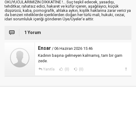
OKUYUCULARIMIZIN DİKKATİNE !... Suç teşkil edecek, yasadışı,
tehditkar, rahatsız edici, hakaret ve küfür içeren, aşağılayıcı, küçük
düşürücü, kaba, pornografik, ahlaka aykırı, kişilik haklarına zarar verici ya
da benzeri niteliklerde içeriklerden doğan her türlü mali, hukuki, cezai,
idari sorumluluk içeriği gönderen Üye/Üyeler’e aittir.
1 Yorum
Ensar
/ 06 Haziran 2026 15:46
Kadının başına gelmeyen kalmamış, tam bir gam
zede.
Yanıtla
(0)
(0)