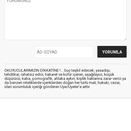
OKUYUCULARIMIZIN DİKKATİNE !... Suç teşkil edecek, yasadışı,
tehditkar, rahatsız edici, hakaret ve küfür içeren, aşağılayıcı, küçük
düşürücü, kaba, pornografik, ahlaka aykırı, kişilik haklarına zarar verici ya
da benzeri niteliklerde içeriklerden doğan her türlü mali, hukuki, cezai,
idari sorumluluk içeriği gönderen Üye/Üyeler’e aittir.