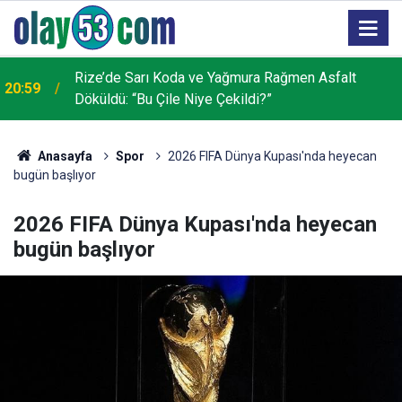
Rize’de Sarı Koda ve Yağmura Rağmen Asfalt
20:59
Döküldü: “Bu Çile Niye Çekildi?”
Anasayfa
Spor
2026 FIFA Dünya Kupası'nda heyecan
bugün başlıyor
2026 FIFA Dünya Kupası'nda heyecan
bugün başlıyor