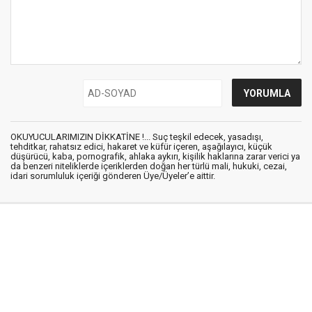
OKUYUCULARIMIZIN DİKKATİNE !... Suç teşkil edecek, yasadışı,
tehditkar, rahatsız edici, hakaret ve küfür içeren, aşağılayıcı, küçük
düşürücü, kaba, pornografik, ahlaka aykırı, kişilik haklarına zarar verici ya
da benzeri niteliklerde içeriklerden doğan her türlü mali, hukuki, cezai,
idari sorumluluk içeriği gönderen Üye/Üyeler’e aittir.