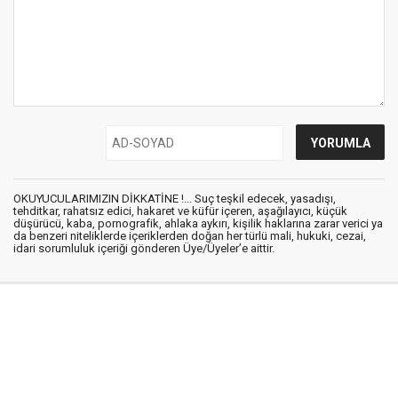
OKUYUCULARIMIZIN DİKKATİNE !... Suç teşkil edecek, yasadışı,
tehditkar, rahatsız edici, hakaret ve küfür içeren, aşağılayıcı, küçük
düşürücü, kaba, pornografik, ahlaka aykırı, kişilik haklarına zarar verici ya
da benzeri niteliklerde içeriklerden doğan her türlü mali, hukuki, cezai,
idari sorumluluk içeriği gönderen Üye/Üyeler’e aittir.