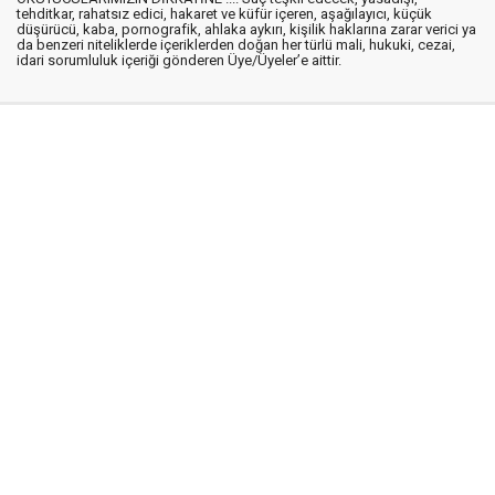
tehditkar, rahatsız edici, hakaret ve küfür içeren, aşağılayıcı, küçük
düşürücü, kaba, pornografik, ahlaka aykırı, kişilik haklarına zarar verici ya
da benzeri niteliklerde içeriklerden doğan her türlü mali, hukuki, cezai,
idari sorumluluk içeriği gönderen Üye/Üyeler’e aittir.