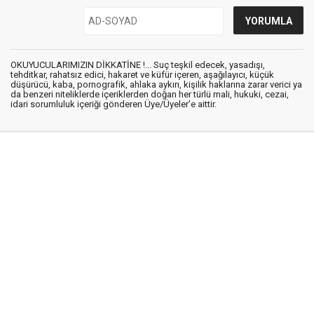
OKUYUCULARIMIZIN DİKKATİNE !... Suç teşkil edecek, yasadışı,
tehditkar, rahatsız edici, hakaret ve küfür içeren, aşağılayıcı, küçük
düşürücü, kaba, pornografik, ahlaka aykırı, kişilik haklarına zarar verici ya
da benzeri niteliklerde içeriklerden doğan her türlü mali, hukuki, cezai,
idari sorumluluk içeriği gönderen Üye/Üyeler’e aittir.