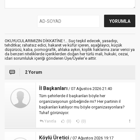
OKUYUCULARIMIZIN DİKKATİNE !... Suç teşkil edecek, yasadışı,
tehditkar, rahatsız edici, hakaret ve küfür içeren, aşağılayıcı, küçük
düşürücü, kaba, pornografik, ahlaka aykırı, kişilik haklarına zarar verici ya
da benzeri niteliklerde içeriklerden doğan her türlü mali, hukuki, cezai,
idari sorumluluk içeriği gönderen Üye/Üyeler’e aittir.
2 Yorum
İl Başkanları
/ 07 Ağustos 2026 21:40
Tüm şehirlerde il başkanları böyle her
organizasyonun göbeğinde mi? Her partinin il
başkanları katılıyor mu böyle organizasyonlara?
Tuhaf görünüyor.
Yanıtla
(0)
(0)
Köylü Üretici
/ 07 Ağustos 2026 19:17