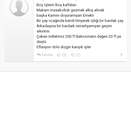
Boş İşlerin Boş kalfaları
Makam masakoltuk gezmek alkış almak
başka Karnını doyuramıyan Emeklı
Bir çay ocağında kendi tıtrıyerek içtiği bır bardak çay
Arkadaşına bir bardaık ismarlıyamıyan geçim
sıkıntısı
Çeken milletimiz 200 Tl Baknomatın değeri 20 Tl ye
düştü
Eflasyon dolu dizgın karışık işler
Yanıtla
(2)
(1)