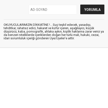
OKUYUCULARIMIZIN DİKKATİNE !... Suç teşkil edecek, yasadışı,
tehditkar, rahatsız edici, hakaret ve küfür içeren, aşağılayıcı, küçük
düşürücü, kaba, pornografik, ahlaka aykırı, kişilik haklarına zarar verici ya
da benzeri niteliklerde içeriklerden doğan her türlü mali, hukuki, cezai,
idari sorumluluk içeriği gönderen Üye/Üyeler’e aittir.