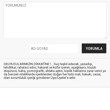
OKUYUCULARIMIZIN DİKKATİNE !... Suç teşkil edecek, yasadışı,
tehditkar, rahatsız edici, hakaret ve küfür içeren, aşağılayıcı, küçük
düşürücü, kaba, pornografik, ahlaka aykırı, kişilik haklarına zarar verici ya
da benzeri niteliklerde içeriklerden doğan her türlü mali, hukuki, cezai,
idari sorumluluk içeriği gönderen Üye/Üyeler’e aittir.