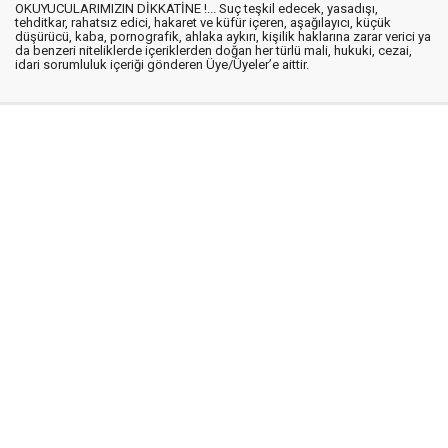
OKUYUCULARIMIZIN DİKKATİNE !... Suç teşkil edecek, yasadışı,
tehditkar, rahatsız edici, hakaret ve küfür içeren, aşağılayıcı, küçük
düşürücü, kaba, pornografik, ahlaka aykırı, kişilik haklarına zarar verici ya
da benzeri niteliklerde içeriklerden doğan her türlü mali, hukuki, cezai,
idari sorumluluk içeriği gönderen Üye/Üyeler’e aittir.