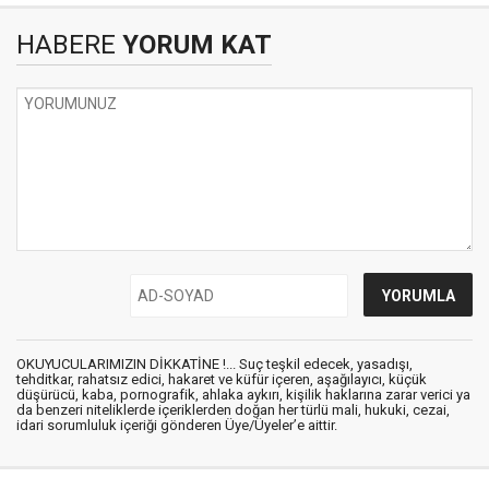
HABERE
YORUM KAT
OKUYUCULARIMIZIN DİKKATİNE !... Suç teşkil edecek, yasadışı,
tehditkar, rahatsız edici, hakaret ve küfür içeren, aşağılayıcı, küçük
düşürücü, kaba, pornografik, ahlaka aykırı, kişilik haklarına zarar verici ya
da benzeri niteliklerde içeriklerden doğan her türlü mali, hukuki, cezai,
idari sorumluluk içeriği gönderen Üye/Üyeler’e aittir.