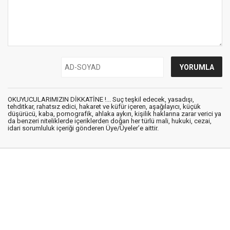
OKUYUCULARIMIZIN DİKKATİNE !... Suç teşkil edecek, yasadışı,
tehditkar, rahatsız edici, hakaret ve küfür içeren, aşağılayıcı, küçük
düşürücü, kaba, pornografik, ahlaka aykırı, kişilik haklarına zarar verici ya
da benzeri niteliklerde içeriklerden doğan her türlü mali, hukuki, cezai,
idari sorumluluk içeriği gönderen Üye/Üyeler’e aittir.