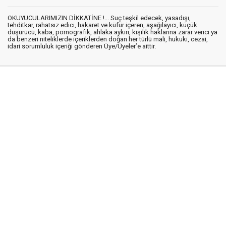
OKUYUCULARIMIZIN DİKKATİNE !... Suç teşkil edecek, yasadışı,
tehditkar, rahatsız edici, hakaret ve küfür içeren, aşağılayıcı, küçük
düşürücü, kaba, pornografik, ahlaka aykırı, kişilik haklarına zarar verici ya
da benzeri niteliklerde içeriklerden doğan her türlü mali, hukuki, cezai,
idari sorumluluk içeriği gönderen Üye/Üyeler’e aittir.