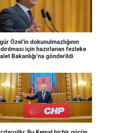
gür Özel'in dokunulmazlığının
ldırılması için hazırlanan fezleke
alet Bakanlığı’na gönderildi
lıçdaroğlu: Bu Kemal hiçbir gücün