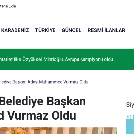
itene Ekle
KARADENIZ
TÜRKIYE
GÜNCEL
RESMI İLANLAR
entatlet İlke Özyüksel Mihrioğlu, Avrupa şampiyonu oldu
Belediye Başkan Adayı Muhammed Vurmaz Oldu
 Belediye Başkan
Si
 Vurmaz Oldu