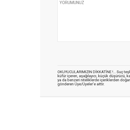
OKUYUCULARIMIZIN DİKKATİNE !... Suç teşkil 
küfür içeren, aşağılayıcı, küçük düşürücü, kab
ya da benzeri niteliklerde içeriklerden doğan 
gönderen Üye/Üyeler’e aittir.