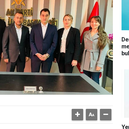
De
me
bu
Ye