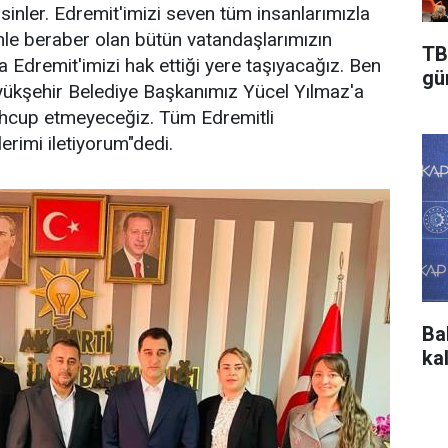
sinler. Edremit'imizi seven tüm insanlarımızla
zimle beraber olan bütün vatandaşlarımızın
TB
 Edremit'imizi hak ettiği yere taşıyacağız. Ben
gü
üyükşehir Belediye Başkanımız Yücel Yılmaz'a
ahcup etmeyeceğiz. Tüm Edremitli
erimi iletiyorum"dedi.
Ba
ka