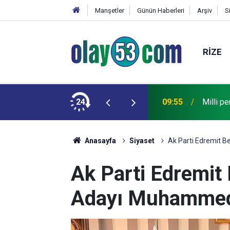
Manşetler
Günün Haberleri
Arşiv
S
RIZE
 yüksek kombine satışını yaptı
24
09:55
Milli p
Anasayfa
Siyaset
Ak Parti Edremit 
Ak Parti Edremit
Adayı Muhammed