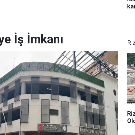
ka
ye İş İmkanı
Ri
Ri
Ol