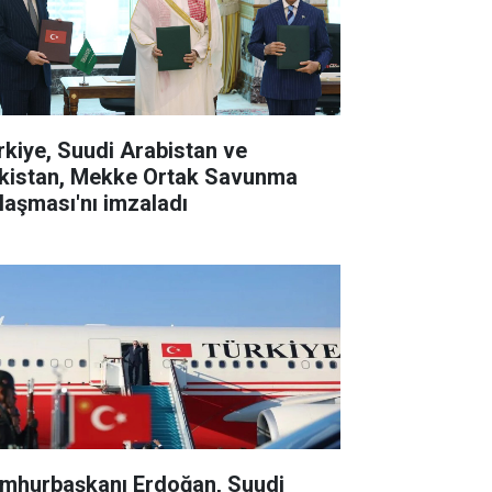
rkiye, Suudi Arabistan ve
kistan, Mekke Ortak Savunma
laşması'nı imzaladı
mhurbaşkanı Erdoğan, Suudi