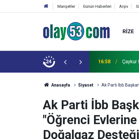
Manşetler
Günün Haberleri
Arşiv
S
RIZE
dlu" Uyarı
24
16:58
Çaykur 
Anasayfa
Siyaset
Ak Parti İbb Başka
Ak Parti İbb Baş
"Öğrenci Evlerin
Doğalgaz Desteği