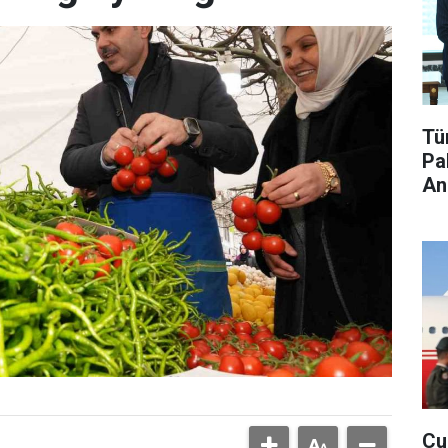
Tü
Pa
An
Cu