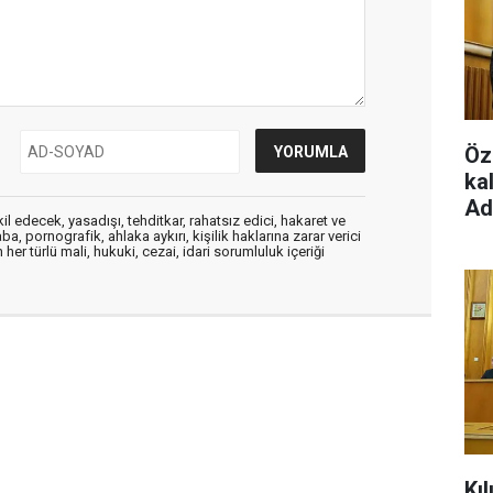
Öz
ka
Ad
edecek, yasadışı, tehditkar, rahatsız edici, hakaret ve
a, pornografik, ahlaka aykırı, kişilik haklarına zarar verici
her türlü mali, hukuki, cezai, idari sorumluluk içeriği
Kı