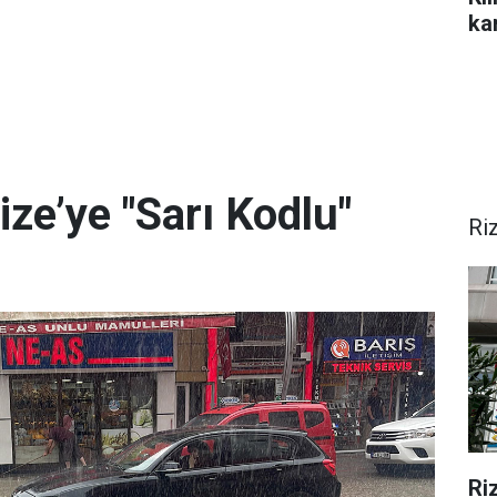
ka
ize’ye "Sarı Kodlu"
Ri
Ri