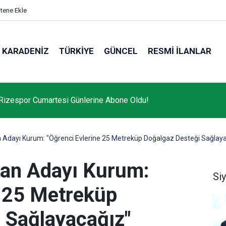
itene Ekle
KARADENIZ
TÜRKIYE
GÜNCEL
RESMI İLANLAR
Rizespor Cumartesi Günlerine Abone Oldu!
n Adayı Kurum: "Öğrenci Evlerine 25 Metreküp Doğalgaz Desteği Sağlay
kan Adayı Kurum:
Si
e 25 Metreküp
 Sağlayacağız"