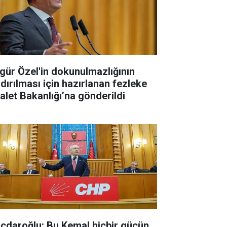
gür Özel'in dokunulmazlığının
ldırılması için hazırlanan fezleke
alet Bakanlığı’na gönderildi
lıçdaroğlu: Bu Kemal hiçbir gücün