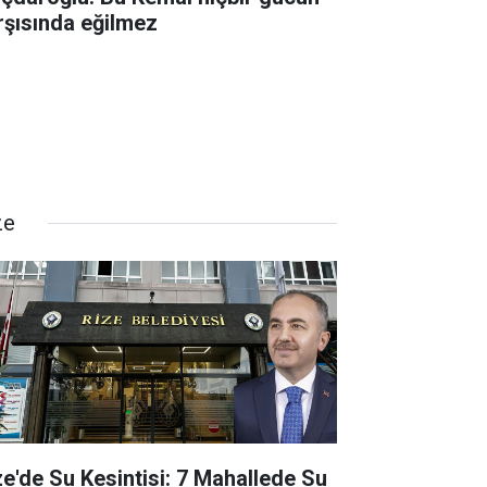
rşısında eğilmez
ze
ze'de Su Kesintisi: 7 Mahallede Su