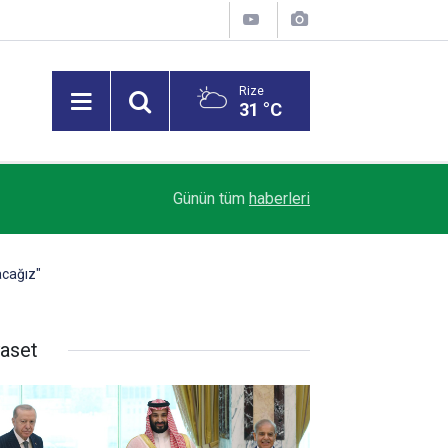
Rize
31 °C
16:16
Çaykur Rize'de transferde ses var, görüntü yok!
Günün tüm
haberleri
acağız"
yaset