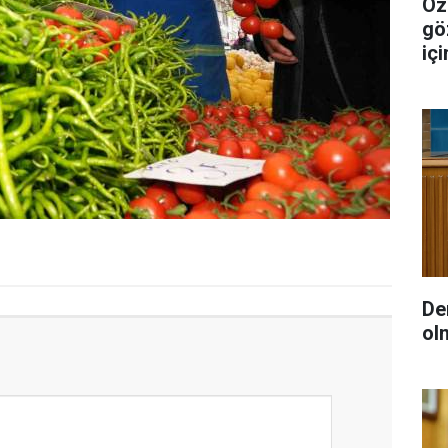
Özg
gö
iç
De
ol