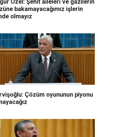
ür Özel: Şehit aileleri ve gazilerin
züne bakamayacağımız işlerin
inde olmayız
rvişoğlu: Çözüm oyununun piyonu
mayacağız