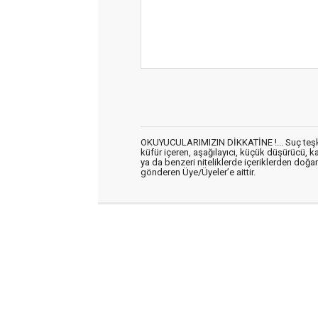
OKUYUCULARIMIZIN DİKKATİNE !... Suç teşkil 
küfür içeren, aşağılayıcı, küçük düşürücü, kab
ya da benzeri niteliklerde içeriklerden doğan 
gönderen Üye/Üyeler’e aittir.