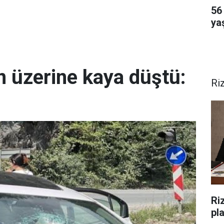
56 
ya
n üzerine kaya düştü:
Ri
Riz
pl