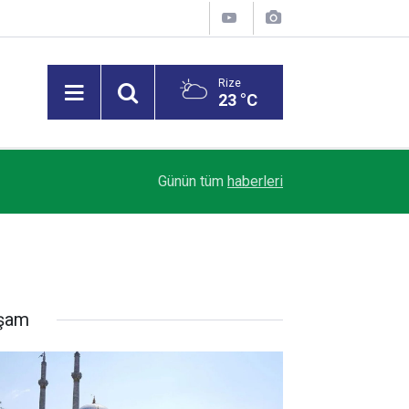
Rize
23 °C
21:07
Trabzon'da trafik kazası: 1 ölü
Günün tüm
haberleri
şam