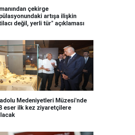
manından çekirge
pülasyonundaki artışa ilişkin
tilacı değil, yerli tür" açıklaması
adolu Medeniyetleri Müzesi'nde
8 eser ilk kez ziyaretçilere
ılacak