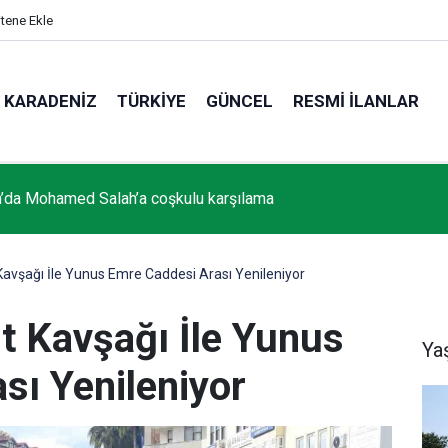
itene Ekle
KARADENIZ
TÜRKIYE
GÜNCEL
RESMI İLANLAR
’da Mohamed Salah’a coşkulu karşılama
avşağı İle Yunus Emre Caddesi Arası Yenileniyor
t Kavşağı İle Yunus
Ya
sı Yenileniyor