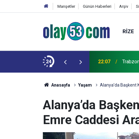
Manşetler
Günün Haberleri
Arşiv
S
RIZE
24
22:07
Trabzon
Anasayfa
Yaşam
Alanya’da Başkent K
Alanya’da Başken
Emre Caddesi Ara