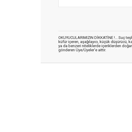
OKUYUCULARIMIZIN DİKKATİNE !... Suç teşkil 
küfür içeren, aşağılayıcı, küçük düşürücü, kab
ya da benzeri niteliklerde içeriklerden doğan 
gönderen Üye/Üyeler’e aittir.