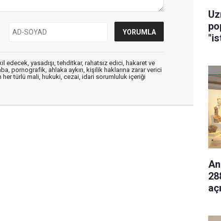
Uz
po
"is
edecek, yasadışı, tehditkar, rahatsız edici, hakaret ve
a, pornografik, ahlaka aykırı, kişilik haklarına zarar verici
her türlü mali, hukuki, cezai, idari sorumluluk içeriği
An
28
aç