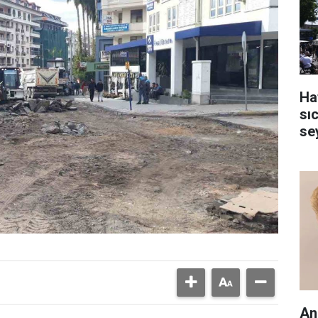
Ha
sı
se
An