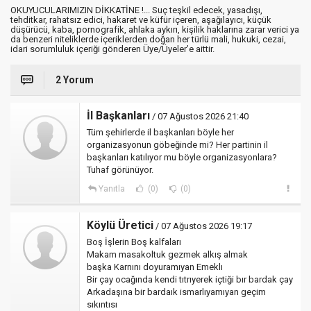
OKUYUCULARIMIZIN DİKKATİNE !... Suç teşkil edecek, yasadışı,
tehditkar, rahatsız edici, hakaret ve küfür içeren, aşağılayıcı, küçük
düşürücü, kaba, pornografik, ahlaka aykırı, kişilik haklarına zarar verici ya
da benzeri niteliklerde içeriklerden doğan her türlü mali, hukuki, cezai,
idari sorumluluk içeriği gönderen Üye/Üyeler’e aittir.
2 Yorum
İl Başkanları
/ 07 Ağustos 2026 21:40
Tüm şehirlerde il başkanları böyle her
organizasyonun göbeğinde mi? Her partinin il
başkanları katılıyor mu böyle organizasyonlara?
Tuhaf görünüyor.
Yanıtla
(0)
(0)
Köylü Üretici
/ 07 Ağustos 2026 19:17
Boş İşlerin Boş kalfaları
Makam masakoltuk gezmek alkış almak
başka Karnını doyuramıyan Emeklı
Bir çay ocağında kendi tıtrıyerek içtiği bır bardak çay
Arkadaşına bir bardaık ismarlıyamıyan geçim
sıkıntısı