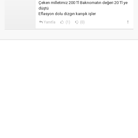
Çeken milletimiz 200 Tl Baknomatın değeri 20 Tl ye
düştü
Eflasyon dolu dizgın karışık işler
Yanıtla
(1)
(0)