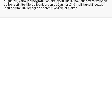
düşürücü, kaba, pornografik, ahlaka aykırı, kişilik haklarına zarar verici ya
da benzeri niteliklerde içeriklerden doğan her türlü mali, hukuki, cezai,
idari sorumluluk içeriği gönderen Üye/Üyeler’e aittir.