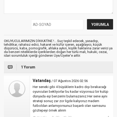
OKUYUCULARIMIZIN DİKKATİNE !... Suç teşkil edecek, yasadışı,
tehditkar, rahatsız edici, hakaret ve küfür içeren, aşağılayıcı, küçük
düşürücü, kaba, pornografik, ahlaka aykırı, kişilik haklarına zarar verici ya
da benzeri niteliklerde içeriklerden doğan her türlü mali, hukuki, cezai,
idari sorumluluk içeriği gönderen Üye/Üyeler’e aittir.
1 Yorum
Vatandaş
/ 07 Ağustos 2026 02:56
Her seneki gibi 4 büyüklerin kadro dışı bırakacağı
oyuncuları bekliyorlar bu kadar vizyonsuz bir kulüp
dünyada eşi benzerini bulamazsınız.Her sene aynı
strateji sonuç zar zor ligde kalıyoruz madem
futboldan anlamıyorsunuz başarılı olan samsunu
göztepeyi örnek alınm