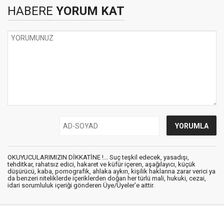
HABERE
YORUM KAT
OKUYUCULARIMIZIN DİKKATİNE !... Suç teşkil edecek, yasadışı,
tehditkar, rahatsız edici, hakaret ve küfür içeren, aşağılayıcı, küçük
düşürücü, kaba, pornografik, ahlaka aykırı, kişilik haklarına zarar verici ya
da benzeri niteliklerde içeriklerden doğan her türlü mali, hukuki, cezai,
idari sorumluluk içeriği gönderen Üye/Üyeler’e aittir.