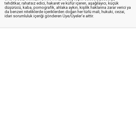
tehditkar, rahatsız edici, hakaret ve küfür içeren, aşağılayıcı, küçük
düşürücü, kaba, pornografik, ahlaka aykırı, kişilik haklarına zarar verici ya
da benzeri niteliklerde içeriklerden doğan her türlü mali, hukuki, cezai,
idari sorumluluk içeriği gönderen Üye/Üyeler’e aittir.