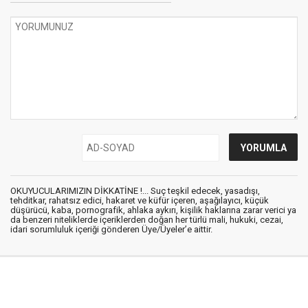
OKUYUCULARIMIZIN DİKKATİNE !... Suç teşkil edecek, yasadışı,
tehditkar, rahatsız edici, hakaret ve küfür içeren, aşağılayıcı, küçük
düşürücü, kaba, pornografik, ahlaka aykırı, kişilik haklarına zarar verici ya
da benzeri niteliklerde içeriklerden doğan her türlü mali, hukuki, cezai,
idari sorumluluk içeriği gönderen Üye/Üyeler’e aittir.