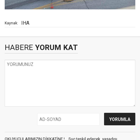
IHA
Kaynak:
HABERE
YORUM KAT
OKUYUCULARIMIZIN DİKKATİNE !... Suç teşkil edecek, yasadışı,