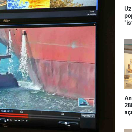
Uz
po
"is
An
28
aç