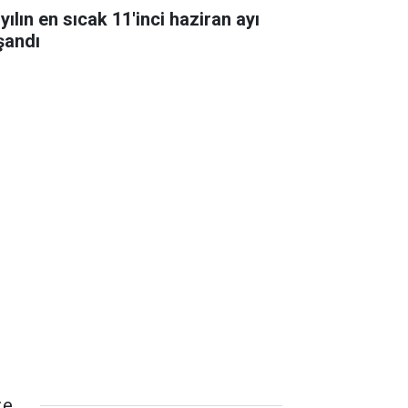
yılın en sıcak 11'inci haziran ayı
şandı
ze