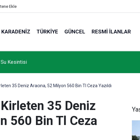
itene Ekle
KARADENIZ
TÜRKIYE
GÜNCEL
RESMI İLANLAR
 Su Kesintisi
rleten 35 Deniz Aracına, 52 Milyon 560 Bin Tl Ceza Yazıldı
 Kirleten 35 Deniz
Ya
on 560 Bin Tl Ceza