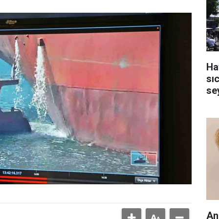
Ha
sı
se
An