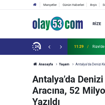
Manşetler
Günün Haberleri
Arşiv
S
RIZE
ede Su Verilemeyecek
24
11:29
Rize’de
Anasayfa
Yaşam
Antalya’da Denizi Ki
Antalya’da Denizi
Aracına, 52 Mily
Yazıldı