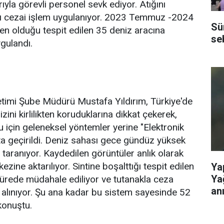
ıyla görevli personel sevk ediyor. Atığını
rıcı cezai işlem uygulanıyor. 2023 Temmuz -2024
Sü
den olduğu tespit edilen 35 deniz aracına
se
gulandı.
etimi Şube Müdürü Mustafa Yıldırım, Türkiye'de
nizini kirlilikten koruduklarına dikkat çekerek,
u için geleneksel yöntemler yerine "Elektronik
a geçirildi. Deniz sahası gece gündüz yüksek
p taranıyor. Kaydedilen görüntüler anlık olarak
ine aktarılıyor. Sintine boşalttığı tespit edilen
Ya
Ya
sürede müdahale ediliyor ve tutanakla ceza
anı
 alınıyor. Şu ana kadar bu sistem sayesinde 52
 konuştu.