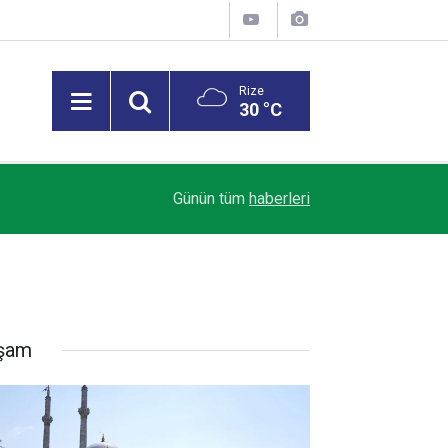
Rize
30 °C
Rize ASKF Başkanı Ali Çelik: Amatör Kulüpler Al
11:07
Günün tüm
haberleri
Türk Futbolunun Temeline Darbe Vuruyor
şam