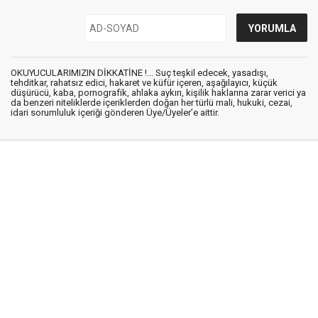
OKUYUCULARIMIZIN DİKKATİNE !... Suç teşkil edecek, yasadışı,
tehditkar, rahatsız edici, hakaret ve küfür içeren, aşağılayıcı, küçük
düşürücü, kaba, pornografik, ahlaka aykırı, kişilik haklarına zarar verici ya
da benzeri niteliklerde içeriklerden doğan her türlü mali, hukuki, cezai,
idari sorumluluk içeriği gönderen Üye/Üyeler’e aittir.