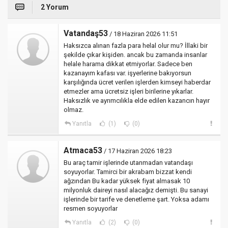
2 Yorum
Vatandaş53
/ 18 Haziran 2026 11:51
Haksızca alınan fazla para helal olur mu? İllaki bir
şekilde çıkar kişiden. ancak bu zamanda insanlar
helale harama dikkat etmiyorlar. Sadece ben
kazanayım kafası var. işyerlerine bakıyorsun
karşılığında ücret verilen işlerden kimseyi haberdar
etmezler ama ücretsiz işleri birilerine yıkarlar.
Haksızlık ve ayrımcılıkla elde edilen kazancın hayır
olmaz.
Yanıtla
(1)
(0)
Atmaca53
/ 17 Haziran 2026 18:23
Bu araç tamir işlerinde utanmadan vatandaşı
soyuyorlar. Tamirci bir akrabam bizzat kendi
ağzından Bu kadar yüksek fiyat almasak 10
milyonluk daireyi nasıl alacağız demişti. Bu sanayi
işlerinde bir tarife ve denetleme şart. Yoksa adamı
resmen soyuyorlar
Yanıtla
(2)
(0)