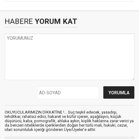
HABERE
YORUM KAT
OKUYUCULARIMIZIN DİKKATİNE !... Suç teşkil edecek, yasadışı,
tehditkar, rahatsız edici, hakaret ve küfür içeren, aşağılayıcı, küçük
düşürücü, kaba, pornografik, ahlaka aykırı, kişilik haklarına zarar verici ya
da benzeri niteliklerde içeriklerden doğan her türlü mali, hukuki, cezai,
idari sorumluluk içeriği gönderen Üye/Üyeler’e aittir.