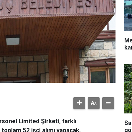
Me
ka
sonel Limited Şirketi, farklı
Sal
gö
 toplam 52 işçi alımı yapacak.