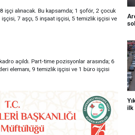
28 işçi alınacak. Bu kapsamda; 1 şoför, 2 çocuk
Ar
çisi, 7 aşçı, 5 inşaat işçisi, 5 temizlik işçisi ve
so
k kadro açıldı. Part-time pozisyonlar arasında; 6
eri elemanı, 9 temizlik işçisi ve 1 büro işçisi
Yı
il