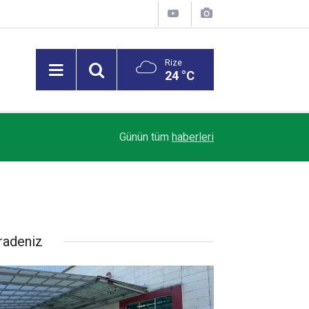
Rize
24 °C
Trendyol 1. Lig’de Sezon Perdesi Açılıyor: Riz
18:07
Günün tüm
haberleri
Alacak
radeniz