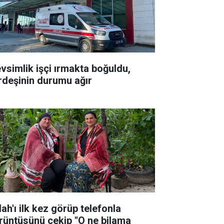
vsimlik işçi ırmakta boğuldu,
rdeşinin durumu ağır
ah'ı ilk kez görüp telefonla
rüntüsünü çekip "O ne bilama