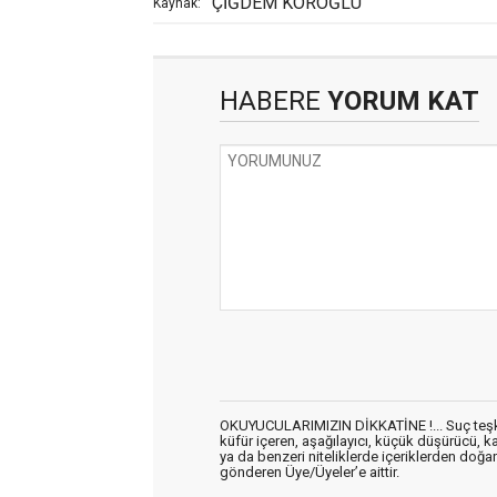
ÇİĞDEM KÖROĞLU
Kaynak:
HABERE
YORUM KAT
OKUYUCULARIMIZIN DİKKATİNE !... Suç teşkil 
küfür içeren, aşağılayıcı, küçük düşürücü, kab
ya da benzeri niteliklerde içeriklerden doğan 
gönderen Üye/Üyeler’e aittir.