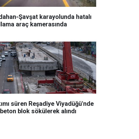
dahan-Şavşat karayolunda hatalı
llama araç kamerasında
kımı süren Reşadiye Viyadüğü'nde
k beton blok sökülerek alındı