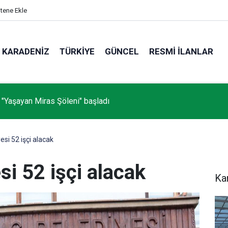
itene Ekle
KARADENIZ
TÜRKIYE
GÜNCEL
RESMI İLANLAR
 "Yaşayan Miras Şöleni" başladı
si 52 işçi alacak
i 52 işçi alacak
Ka