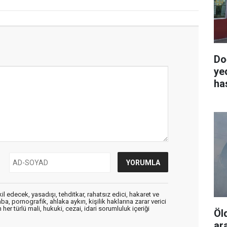
Do
ye
ha
edecek, yasadışı, tehditkar, rahatsız edici, hakaret ve
a, pornografik, ahlaka aykırı, kişilik haklarına zarar verici
her türlü mali, hukuki, cezai, idari sorumluluk içeriği
Öl
ar