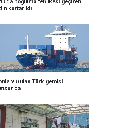
du'da boğulma tehlikesi geçiren
ın kurtarıldı
onla vurulan Türk gemisi
msun'da