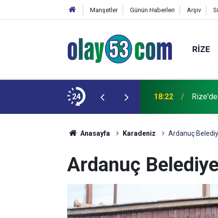
Manşetler
Günün Haberleri
Arşiv
S
RIZE
 kardeşinin durumu ağır
24
18:22
Rize'de
Anasayfa
Karadeniz
Ardanuç Belediye
Ardanuç Belediyes