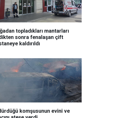
ğadan topladıkları mantarları
dikten sonra fenalaşan çift
staneye kaldırıldı
dürdüğü komşusunun evini ve
acını ateşe verdi