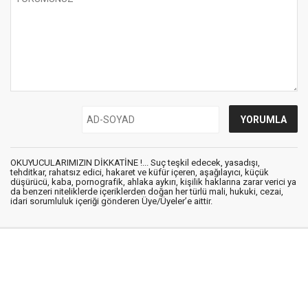
OKUYUCULARIMIZIN DİKKATİNE !... Suç teşkil edecek, yasadışı,
tehditkar, rahatsız edici, hakaret ve küfür içeren, aşağılayıcı, küçük
düşürücü, kaba, pornografik, ahlaka aykırı, kişilik haklarına zarar verici ya
da benzeri niteliklerde içeriklerden doğan her türlü mali, hukuki, cezai,
idari sorumluluk içeriği gönderen Üye/Üyeler’e aittir.