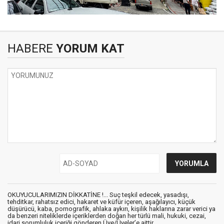
HABERE
YORUM KAT
OKUYUCULARIMIZIN DİKKATİNE !... Suç teşkil edecek, yasadışı,
tehditkar, rahatsız edici, hakaret ve küfür içeren, aşağılayıcı, küçük
düşürücü, kaba, pornografik, ahlaka aykırı, kişilik haklarına zarar verici ya
da benzeri niteliklerde içeriklerden doğan her türlü mali, hukuki, cezai,
idari sorumluluk içeriği gönderen Üye/Üyeler’e aittir.