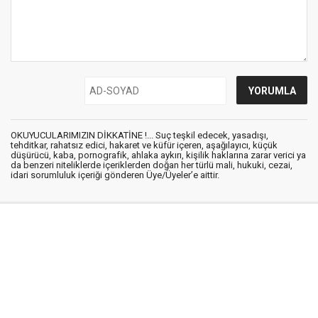
OKUYUCULARIMIZIN DİKKATİNE !... Suç teşkil edecek, yasadışı,
tehditkar, rahatsız edici, hakaret ve küfür içeren, aşağılayıcı, küçük
düşürücü, kaba, pornografik, ahlaka aykırı, kişilik haklarına zarar verici ya
da benzeri niteliklerde içeriklerden doğan her türlü mali, hukuki, cezai,
idari sorumluluk içeriği gönderen Üye/Üyeler’e aittir.