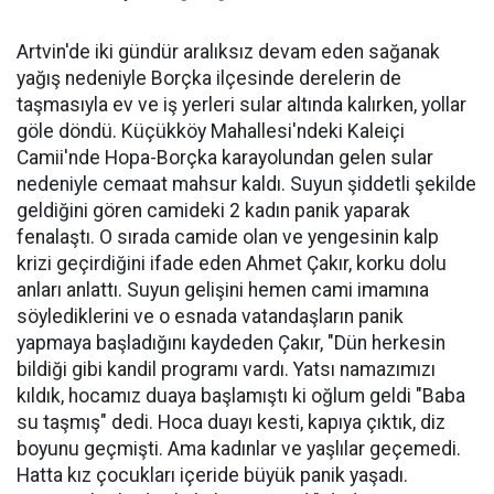
Artvin'de iki gündür aralıksız devam eden sağanak
yağış nedeniyle Borçka ilçesinde derelerin de
taşmasıyla ev ve iş yerleri sular altında kalırken, yollar
göle döndü. Küçükköy Mahallesi'ndeki Kaleiçi
Camii'nde Hopa-Borçka karayolundan gelen sular
nedeniyle cemaat mahsur kaldı. Suyun şiddetli şekilde
geldiğini gören camideki 2 kadın panik yaparak
fenalaştı. O sırada camide olan ve yengesinin kalp
krizi geçirdiğini ifade eden Ahmet Çakır, korku dolu
anları anlattı. Suyun gelişini hemen cami imamına
söylediklerini ve o esnada vatandaşların panik
yapmaya başladığını kaydeden Çakır, "Dün herkesin
bildiği gibi kandil programı vardı. Yatsı namazımızı
kıldık, hocamız duaya başlamıştı ki oğlum geldi "Baba
su taşmış" dedi. Hoca duayı kesti, kapıya çıktık, diz
boyunu geçmişti. Ama kadınlar ve yaşlılar geçemedi.
Hatta kız çocukları içeride büyük panik yaşadı.