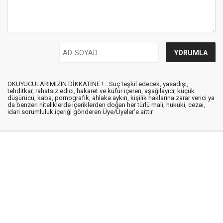
OKUYUCULARIMIZIN DİKKATİNE !... Suç teşkil edecek, yasadışı,
tehditkar, rahatsız edici, hakaret ve küfür içeren, aşağılayıcı, küçük
düşürücü, kaba, pornografik, ahlaka aykırı, kişilik haklarına zarar verici ya
da benzeri niteliklerde içeriklerden doğan her türlü mali, hukuki, cezai,
idari sorumluluk içeriği gönderen Üye/Üyeler’e aittir.