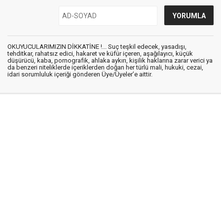
OKUYUCULARIMIZIN DİKKATİNE !... Suç teşkil edecek, yasadışı,
tehditkar, rahatsız edici, hakaret ve küfür içeren, aşağılayıcı, küçük
düşürücü, kaba, pornografik, ahlaka aykırı, kişilik haklarına zarar verici ya
da benzeri niteliklerde içeriklerden doğan her türlü mali, hukuki, cezai,
idari sorumluluk içeriği gönderen Üye/Üyeler’e aittir.