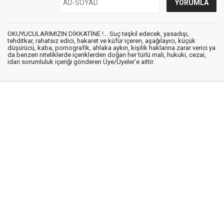
OKUYUCULARIMIZIN DİKKATİNE !... Suç teşkil edecek, yasadışı,
tehditkar, rahatsız edici, hakaret ve küfür içeren, aşağılayıcı, küçük
düşürücü, kaba, pornografik, ahlaka aykırı, kişilik haklarına zarar verici ya
da benzeri niteliklerde içeriklerden doğan her türlü mali, hukuki, cezai,
idari sorumluluk içeriği gönderen Üye/Üyeler’e aittir.