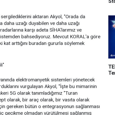
St
ergilediklerini aktaran Akyol, "Orada da
a daha uzağı duyabilen ve daha uzağı
adarlarına karşı adeta SİHA'larımız ve
ir sistemden bahsediyoruz. Mevcut KORAL'a göre
iki kat arttığını buradan gururla söylemek
i"
TE
Te
 yanında elektromanyetik sistemleri yönetecek
rduklarını vurgulayan Akyol, "İşte bu mimarinin
skeri 5G olarak tanımladığımız "Turan
 olarak, bir araç olarak, bir vasıta olarak
 için gereken bütün o entegrasyonun sağlanması
 hiç gecikme olmadan yürütülmesi sağlanmış