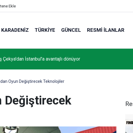
itene Ekle
KARADENIZ
TÜRKIYE
GÜNCEL
RESMI İLANLAR
ralama Hizmeti Alınacaktır
dan Oyun Değiştirecek Teknolojiler
 Değiştirecek
Re