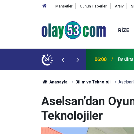
Manşetler
Günün Haberleri
Arşiv
S
RIZE
antajlı dönüyor
24
00:00
Araç Ki
Anasayfa
Bilim ve Teknoloji
Aselsan’
Aselsan’dan Oyun
Teknolojiler