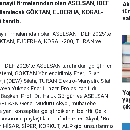
anayii firmalarından olan ASELSAN, IDEF
Ak
tü
ullanılacak GÖKTAN, EJDERHA, KORAL-
va
tanıttı.
ayii firmalarından olan ASELSAN, IDEF 2025'te
 GÖKTAN, EJDERHA, KORAL-200, TURAN ve
n IDEF 2025'te ASELSAN tarafından geliştirilen
temi, GÖKTAN Yönlendirilmiş Enerji Silah
ji (DEW) Silahı, TURAN Elektro-Manyetik Silah
eya Yüksek Enerji Lazer Projesi tanıtıldı.
Ya
 Başkanı Prof. Dr. Haluk Görgün ve ASELSAN
ya
 ASELSAN Genel Müdürü Akyol, muharebe
çık
eni konseptler geliştirdiklerini belirtti. Çelik
 unsurunu paylaştıklarını ifade eden Akyol, "Bu
n HİSAR, SİPER, KORKUT, ALP gibi unsurlarımız