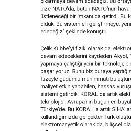
çıkarmaya devam edeceğiz. Bu ortay
bize NATO'da, bütün NATO'nun hava
üstleneceği bir imkanı da getirdi. Bu 
olduk. Bu sistemleri geliştirmeye, yen
edeceğiz" şeklinde konuştu.
Çelik Kubbe'yi fiziki olarak da, elekt
devam edeceklerini kaydeden Akyol
yapmaya çalıştığı yeni bir teknoloji, e
başarıyoruz. Bunu biz buraya yaptığı
füzeyle güdümlü mühimmatı buluşturu
maliyet etkin yapabilen, hassas vuruşu
sistemi getirdik. KORAL da artık ele
teknolojisi. Avrupa'nın bugün en büy
Türkiye'de. Bu KORAL'la artık SİHA'lar
kullandığımızda gerçekten fark oluştura
elektromanyetik olarak da, bilişsel o