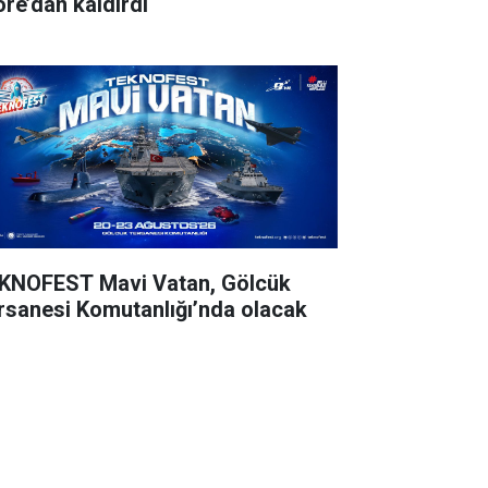
ore’dan kaldırdı
KNOFEST Mavi Vatan, Gölcük
rsanesi Komutanlığı’nda olacak