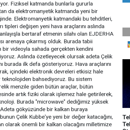
diyor. Fiziksel katmanda bunlarla gururla
ftan da elektromanyetik katmanda yeni bir
eğinde. Elektromanyetik katmandaki bu tehditleri,
rı tipleri değişen yeni hava araçlarını aslında
r anlayışla bertaraf etmenin silahı olan EJDERHA
ası arenaya çıkarmış olduk. Burada tabii
n bir videoyla sahada gerçekten kendini
iyoruz. Aslında özetleyecek olursak adeta Çelik
ı burada ilk defa gösteriyoruz. Hava araçlarını
arak, içindeki elektronik devreleri etkisiz hale
ir teknolojiden bahsediyoruz. Bu sistem
elik menzile giden bütün araçlar, bütün
inde artık fiziki olarak işlemez hale getirilerek,
teknoloji. Burada "microwave" dediğimiz yüksek
r. Adeta gökyüzünde bir kalkan buraya
unun Çelik Kubbe'ye yeni bir değer katacağını,
Te
Te
 olarak önemli bir kalkan olacağını milletimize