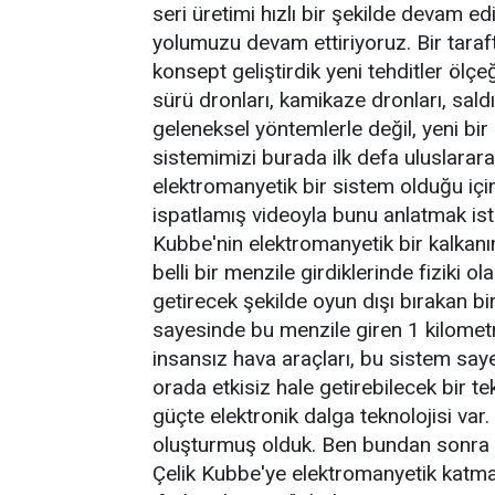
seri üretimi hızlı bir şekilde devam e
yolumuzu devam ettiriyoruz. Bir tara
konsept geliştirdik yeni tehditler ölç
sürü dronları, kamikaze dronları, saldı
geleneksel yöntemlerle değil, yeni bi
sistemimizi burada ilk defa uluslarar
elektromanyetik bir sistem olduğu içi
ispatlamış videoyla bunu anlatmak ist
Kubbe'nin elektromanyetik bir kalkanın
belli bir menzile girdiklerinde fiziki ol
getirecek şekilde oyun dışı bırakan b
sayesinde bu menzile giren 1 kilometr
insansız hava araçları, bu sistem sayes
orada etkisiz hale getirebilecek bir 
güçte elektronik dalga teknolojisi va
oluşturmuş olduk. Ben bundan sonra b
Çelik Kubbe'ye elektromanyetik katman