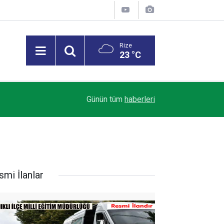
Rize
23 °C
23:21
Çaykur Rizespor, yeni sezon hazırlıklarını sürdü
Günün tüm
haberleri
smi İlanlar