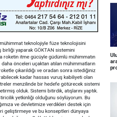
mühimmat teknolojiyle füze teknolojisini
 iş birliği yaparak GÖKTAN sistemini
Ul
ında roketin itme gücüyle güdümlü mühimmatın
ar
 daha önceleri uçaktan atılan mühimmatların
pr
roketle çıkarıldığı ve oradan sonra istediğiniz
rabilecek kadar hassas vuruş kabiliyeti olan
reler menzilinde bir hedefe götürecek sistemi
irmiş olduk. Sistemi bitirdik, atışlarını yaptık.
iricilik yetkinliği olduğunu söylüyorum. Bu
ıza ve devletimize verdikleri destek için
ri geliştirmeye ve bu konseptleri dünyaya