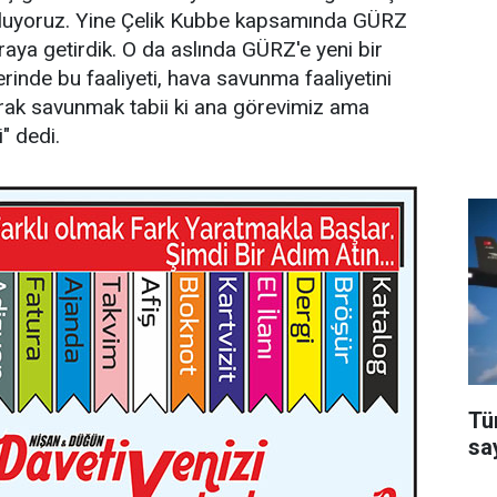
 oluyoruz. Yine Çelik Kubbe kapsamında GÜRZ
aya getirdik. O da aslında GÜRZ'e yeni bir
erinde bu faaliyeti, hava savunma faaliyetini
larak savunmak tabii ki ana görevimiz ama
" dedi.
Tü
say