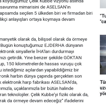
a koyduğumuz Çelik Kubbe vizyonu aslında
 savunma mimarisini de ASELSAN'ın
kapsamda seçilen 5 ülkeden biri ve firmadan biri
"T
ilikçi anlayışları ortaya koymaya devam
"c
romanyetik olarak da, bilişsel olarak da örmeye
, "Bugün konuştuğumuz EJDERHA dünyanın
lektronik sinyallerle İHA'ları durdurmayı
mızı getirdik. Yine benzer şekilde GÖKTAN
p, 150 kilometrelerde hassas vuruşu çok
 istediğimiz açılardan yapabildiğimiz bir
ktronik harbin dünya çapında gerçekten son
Tür
ük elektronik harp fabrikası ASELSAN'da,
uz
ımızla, uçaklarımızla bir bütün halinde
yön
n teknolojiler. Çelik Kubbe'yi fiziki olarak da,
larak da örmeye devam edeceğiz" ifadelerini