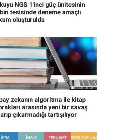
kuyu NGS 1'inci güç ünitesinin
rbin tesisinde deneme amaçlı
kum oluşturuldu
pay zekanın algoritma ile kitap
prakları arasında yeni bir savaş
arıp çıkarmadığı tartışılıyor