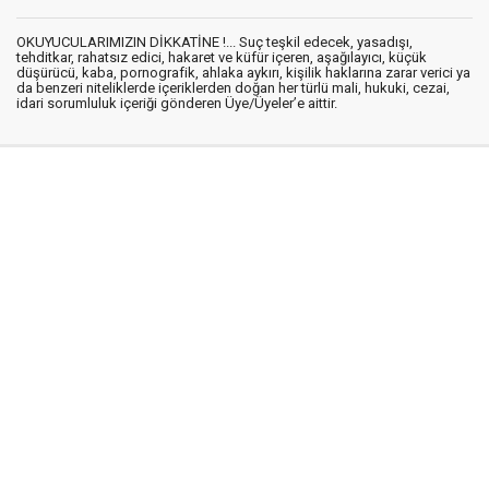
OKUYUCULARIMIZIN DİKKATİNE !... Suç teşkil edecek, yasadışı,
tehditkar, rahatsız edici, hakaret ve küfür içeren, aşağılayıcı, küçük
düşürücü, kaba, pornografik, ahlaka aykırı, kişilik haklarına zarar verici ya
da benzeri niteliklerde içeriklerden doğan her türlü mali, hukuki, cezai,
idari sorumluluk içeriği gönderen Üye/Üyeler’e aittir.