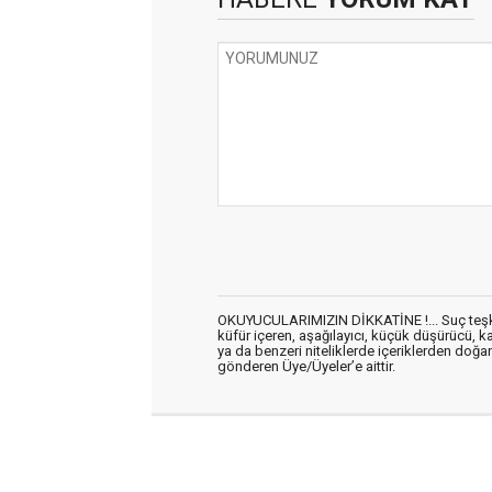
OKUYUCULARIMIZIN DİKKATİNE !... Suç teşkil 
küfür içeren, aşağılayıcı, küçük düşürücü, kab
ya da benzeri niteliklerde içeriklerden doğan 
gönderen Üye/Üyeler’e aittir.