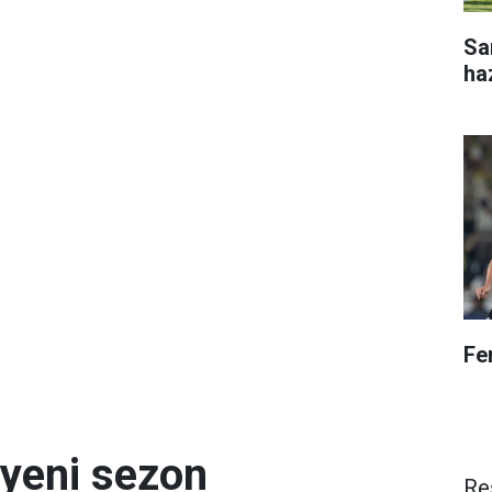
Sa
ha
Fe
 yeni sezon
Re