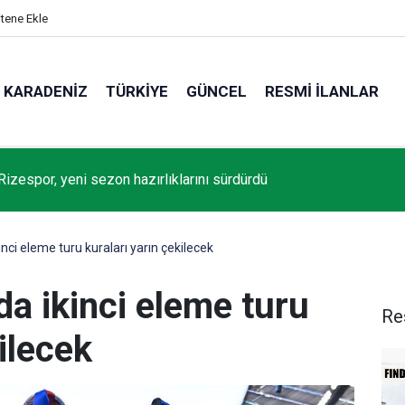
itene Ekle
KARADENIZ
TÜRKIYE
GÜNCEL
RESMI İLANLAR
Rizespor, yeni sezon hazırlıklarını sürdürdü
nci eleme turu kuraları yarın çekilecek
a ikinci eleme turu
Re
ilecek