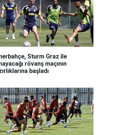
nerbahçe, Sturm Graz ile
nayacağı rövanş maçının
ırlıklarına başladı