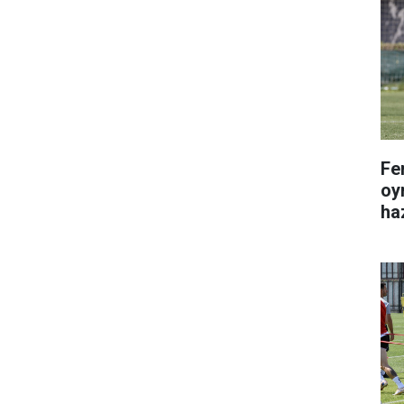
Fe
oy
haz