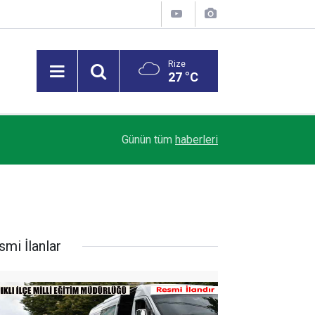
Rize
27 °C
23:03
Rize’de mevsimlik çay işçileri arasında sıra kav
Günün tüm
haberleri
smi İlanlar