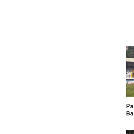
Pa
Ba