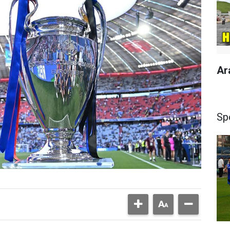
Ar
Sp