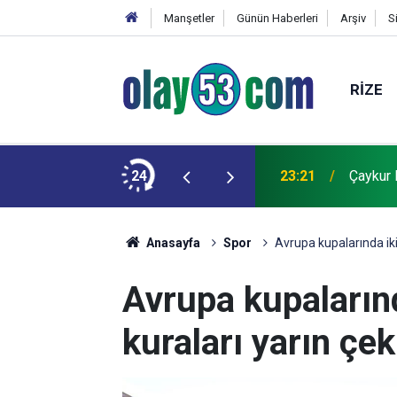
Manşetler
Günün Haberleri
Arşiv
S
RIZE
r
24
23:21
Çaykur 
Anasayfa
Spor
Avrupa kupalarında iki
Avrupa kupalarınd
kuraları yarın çek