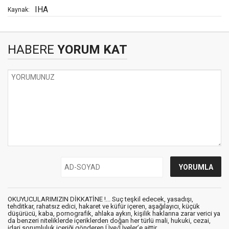
IHA
Kaynak:
HABERE
YORUM KAT
OKUYUCULARIMIZIN DİKKATİNE !... Suç teşkil edecek, yasadışı,
tehditkar, rahatsız edici, hakaret ve küfür içeren, aşağılayıcı, küçük
düşürücü, kaba, pornografik, ahlaka aykırı, kişilik haklarına zarar verici ya
da benzeri niteliklerde içeriklerden doğan her türlü mali, hukuki, cezai,
idari sorumluluk içeriği gönderen Üye/Üyeler’e aittir.