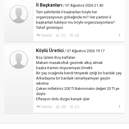
İl Başkanları
/ 07 Ağustos 2026 21:40
Tüm şehirlerde il başkanları böyle her
organizasyonun göbeğinde mi? Her partinin il
başkanları katılıyor mu böyle organizasyonlara?
Tuhaf görünüyor.
Yanıtla
(1)
(0)
Köylü Üretici
/ 07 Ağustos 2026 19:17
Boş İşlerin Boş kalfaları
Makam masakoltuk gezmek alkış almak
başka Karnını doyuramıyan Emeklı
Bir çay ocağında kendi tıtrıyerek içtiği bır bardak çay
Arkadaşına bir bardaık ismarlıyamıyan geçim
sıkıntısı
Çeken milletimiz 200 Tl Baknomatın değeri 20 Tl ye
düştü
Eflasyon dolu dizgın karışık işler
Yanıtla
(4)
(1)