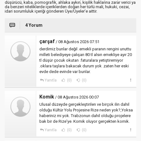
düşürücü, kaba, pornografik, ahlaka aykırı, kişilik haklarına zarar verici ya
da benzeri niteliklerde içeriklerden doğan her türlü mali, hukuki, cezai,
idari sorumluluk içeriği gönderen Üye/Üyeler’e aittir.
4 Yorum
çarşaf
/ 08 Ağustos 2026 07:51
derdimiz bunlar değil .emekli paranın rengini unuttu
milleti belediyeye çalışan 80 tl alsın emekliye ayır 20
tl düşür çocuk okutan .faturalara yetiştiremiyor
.oklara taşlara bakacak durum yok .zaten her eski
evde dede evinde var bunlar.
Yanıtla
(0)
(0)
Komik
/ 08 Ağustos 2026 00:07
Ulusal düzeyde gerçekleştirilen ve birçok ilin dahil
olduğu Kültür Yolu Projesine Rize neden yok?,Yoksa
haberiniz mi yok. Trabzonun dahil olduğu projelere
bak bir de Rize'ye. Komik oluyor gerçekten komik.
Yanıtla
(0)
(0)