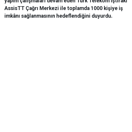
yapım çalışmaları devam eden Türk Telekom iştiraki
AssisTT Çağrı Merkezi ile toplamda 1000 kişiye iş
imkânı sağlanmasının hedeflendiğini duyurdu.