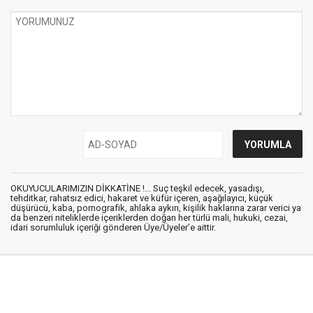
OKUYUCULARIMIZIN DİKKATİNE !... Suç teşkil edecek, yasadışı,
tehditkar, rahatsız edici, hakaret ve küfür içeren, aşağılayıcı, küçük
düşürücü, kaba, pornografik, ahlaka aykırı, kişilik haklarına zarar verici ya
da benzeri niteliklerde içeriklerden doğan her türlü mali, hukuki, cezai,
idari sorumluluk içeriği gönderen Üye/Üyeler’e aittir.