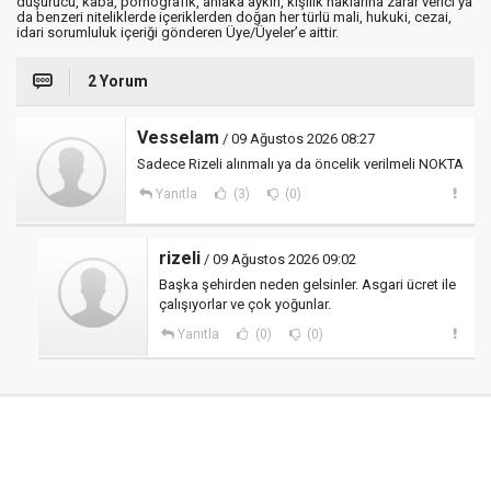
düşürücü, kaba, pornografik, ahlaka aykırı, kişilik haklarına zarar verici ya
da benzeri niteliklerde içeriklerden doğan her türlü mali, hukuki, cezai,
idari sorumluluk içeriği gönderen Üye/Üyeler’e aittir.
2 Yorum
Vesselam
/ 09 Ağustos 2026 08:27
Sadece Rizeli alınmalı ya da öncelik verilmeli NOKTA
Yanıtla
(3)
(0)
rizeli
/ 09 Ağustos 2026 09:02
Başka şehirden neden gelsinler. Asgari ücret ile
çalışıyorlar ve çok yoğunlar.
Yanıtla
(0)
(0)