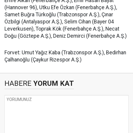
Emre Alkan (Fenerbahçe A.Ş.), Emir Hasan Bayat
(Hannover 96), Utku Efe Özkan (Fenerbahçe A.Ş.),
Samet Buğra Türkoğlu (Trabzonspor A.Ş.), Çınar
Özbilgi (Antalyaspor A.Ş.), Selim Cihan (Bayer 04
Leverkusen), Toprak Kök (Fenerbahçe A.Ş.), Necat
Doğu (Göztepe A.Ş.), Deniz Demirci (Fenerbahçe A.Ş.)
Forvet: Umut Yağız Kaba (Trabzonspor A.Ş.), Bedirhan
Çalhanoğlu (Çaykur Rizespor A.Ş.)
HABERE
YORUM KAT