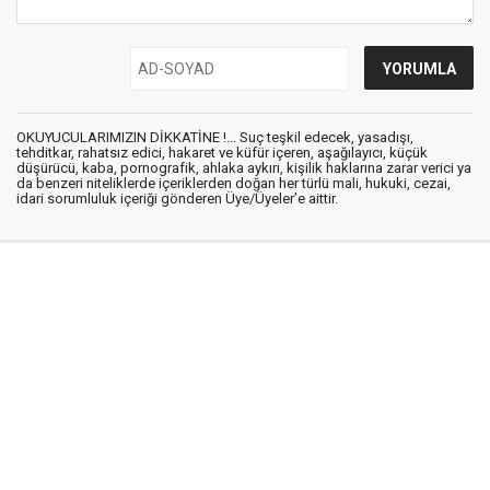
OKUYUCULARIMIZIN DİKKATİNE !... Suç teşkil edecek, yasadışı,
tehditkar, rahatsız edici, hakaret ve küfür içeren, aşağılayıcı, küçük
düşürücü, kaba, pornografik, ahlaka aykırı, kişilik haklarına zarar verici ya
da benzeri niteliklerde içeriklerden doğan her türlü mali, hukuki, cezai,
idari sorumluluk içeriği gönderen Üye/Üyeler’e aittir.