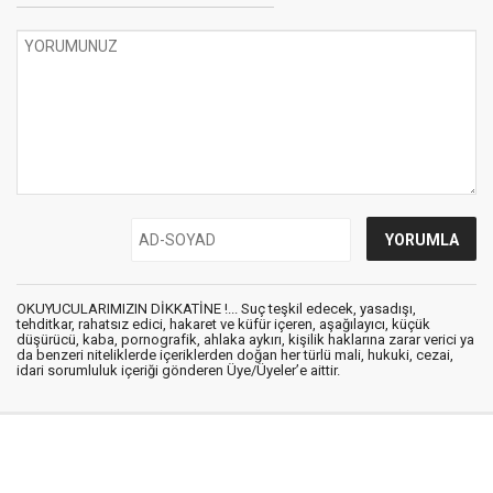
OKUYUCULARIMIZIN DİKKATİNE !... Suç teşkil edecek, yasadışı,
tehditkar, rahatsız edici, hakaret ve küfür içeren, aşağılayıcı, küçük
düşürücü, kaba, pornografik, ahlaka aykırı, kişilik haklarına zarar verici ya
da benzeri niteliklerde içeriklerden doğan her türlü mali, hukuki, cezai,
idari sorumluluk içeriği gönderen Üye/Üyeler’e aittir.