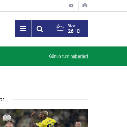
Rize
26 °C
09:57
Yaz sıcakları tansiyon hastalarında risk oluşturu
Günün tüm
haberleri
or