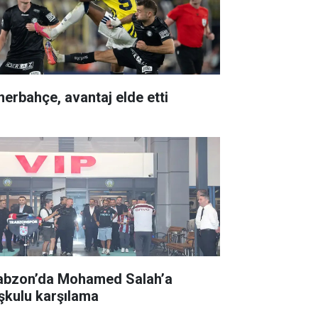
nerbahçe, avantaj elde etti
abzon’da Mohamed Salah’a
şkulu karşılama