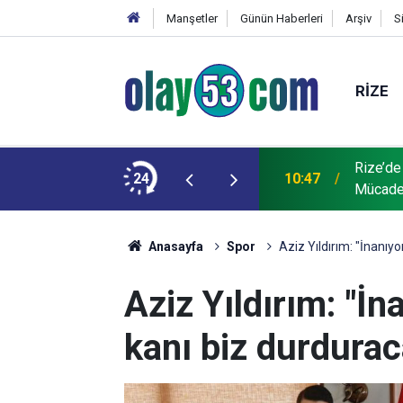
Manşetler
Günün Haberleri
Arşiv
S
RIZE
Rize’de
 yaşındaki Deniz öldü
24
10:47
Mücade
Anasayfa
Spor
Aziz Yıldırım: "İnanıy
Aziz Yıldırım: "İn
kanı biz durdurac