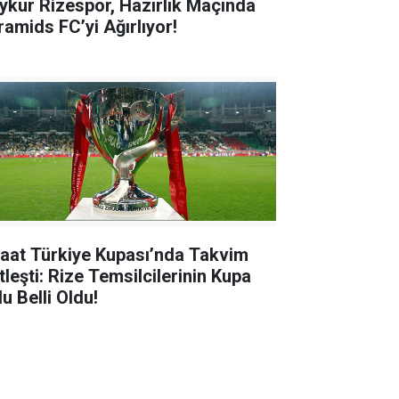
ykur Rizespor, Hazırlık Maçında
ramids FC’yi Ağırlıyor!
raat Türkiye Kupası’nda Takvim
tleşti: Rize Temsilcilerinin Kupa
u Belli Oldu!