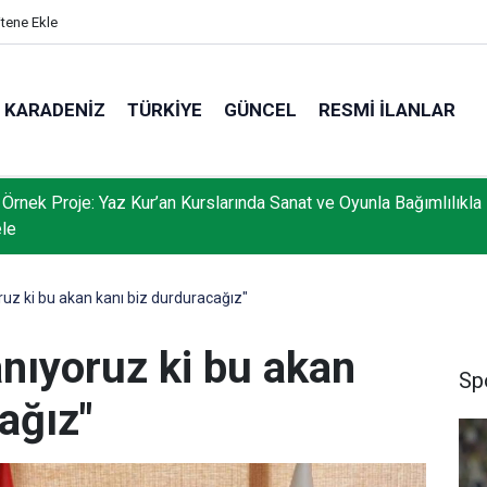
itene Ekle
KARADENIZ
TÜRKIYE
GÜNCEL
RESMI İLANLAR
 Örnek Proje: Yaz Kur’an Kurslarında Sanat ve Oyunla Bağımlılıkla
le
oruz ki bu akan kanı biz durduracağız"
anıyoruz ki bu akan
Sp
ağız"