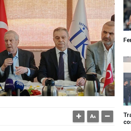
Fe
Tr
co