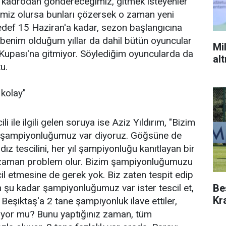
t kadrodan göndereceğimiz, gitmek isteyenler
imiz olursa bunları çözersek o zaman yeni
hedef 15 Haziran'a kadar, sezon başlangıcına
 benim olduğum yıllar da dahil bütün oyuncular
Mil
 Kupası'na gitmiyor. Söylediğim oyuncularda da
al
u.
 kolay"
i ile ilgili gelen soruya ise Aziz Yıldırım, "Bizim
9 şampiyonluğumuz var diyoruz. Göğsüne de
ıldız tescilini, her yıl şampiyonluğu kanıtlayan bir
o zaman problem olur. Bizim şampiyonluğumuzu
scil etmesine de gerek yok. Biz zaten tespit edip
Be
 şu kadar şampiyonluğumuz var ister tescil et,
Kr
Beşiktaş'a 2 tane şampiyonluk ilave ettiler,
lıyor mu? Bunu yaptığınız zaman, tüm