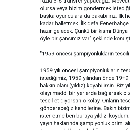
fazla 5-6 transfer yapacağız. Mevcu
olursa veya bizim göndermek istediğ
başka oyunculara da bakabiliriz. İlk 
kadar halletmek. İlk defa Fenerbahçe
hazır gelecek. Çünkü bir kısmı Dünya
öyle bir şansımız var" şeklinde konuşt
"1959 öncesi şampiyonlukların tescili
1959 yılı öncesi şampiyonlukların tescil
istediğimiz, 1959 yılından önce 19+
hakkın olanı (yıldız) koyabilirsin. Biz y
olayı maddi bir yerlerde bağlarsak 
tescil et diyorsan o kolay. Onların te
göndereceğiz kendilerine. Bakın bizim
ister etme ben buraya yıldızı koydum. 
yayın haklarında şampiyonluk primi a