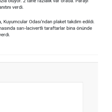
la oluyor. 2 tane fazlalık var orada. Parayı
nıtını verdi.
a, Kuyumcular Odası'ndan plaket takdim edildi.
asında sarı-lacivertli taraftarlar bina önünde
erdi.