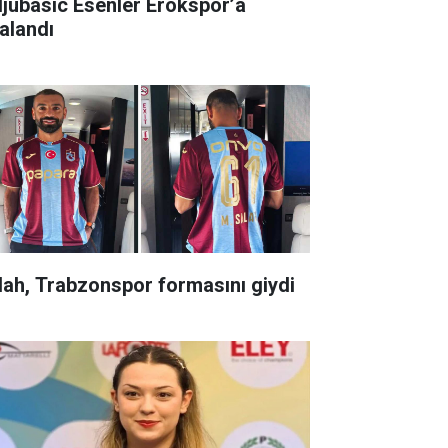
ljubasic Esenler Erokspor’a
ralandı
lah, Trabzonspor formasını giydi