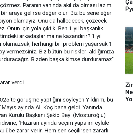
Ça
i çözmez. Paranın yanında akıl da olması lazım.
Py
 bir araya gelirse değer olur. Biz bu sene eğer
iyon olamayız. Onu da halledecek, çözecek
 Onun için yola çıktık. Ben 1 yıl başkanlık
imdeki arkadaşlarıma ne kazandırır? 1 yıl
ılı olamazsak, herhangi bir problem yaşarsak 1
 vermezsiniz. Biz bütün bu riskleri aldığımıza
 durduracağız. Bizden başka kimse durduramaz"
arar verdi
Zi
Ne
Yol
025'te görüşme yaptığını söyleyen Yıldırım, bu
 "Mayıs ayında Ali Koç bana geldi. Yanında
van Kurulu Başkanı Şekip Beyi (Mosturoğlu)
endisine, 'Haziran ayında seçim yapalım eylüle
kulübe zarar verir. Hem sen seçilirsen zararlı