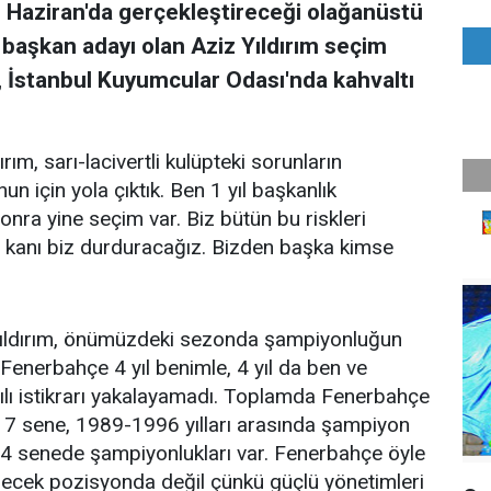
Haziran'da gerçekleştireceği olağanüstü
 başkan adayı olan Aziz Yıldırım seçim
m, İstanbul Kuyumcular Odası'nda kahvaltı
m, sarı-lacivertli kulüpteki sorunların
un için yola çıktık. Ben 1 yıl başkanlık
onra yine seçim var. Biz bütün bu riskleri
n kanı biz durduracağız. Bizden başka kimse
Yıldırım, önümüzdeki sezonda şampiyonluğun
enerbahçe 4 yıl benimle, 4 yıl da ben ve
lı istikrarı yakalayamadı. Toplamda Fenerbahçe
a 7 sene, 1989-1996 yılları arasında şampiyon
3-4 senede şampiyonlukları var. Fenerbahçe öyle
 edecek pozisyonda değil çünkü güçlü yönetimleri