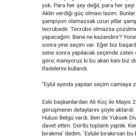
yok. Para her şey değil, para her şey
Aklın verdiği güç olması lazım. Bunlar
şampiyon olamazsak uzun yıllar şamp
tecrübedir. Tecrübe olmazsa çözülmez.
yapacağım. Bana ne kazandırır? Yönet
sonra yine seçim var. Eğer biz başar
sene sonra yapılacak seçimde zaten oy
göre; inanıyoruz ki bu akan kanı biz
ifadelerini kullandı.
"Eylül ayında yapılan seçim camiaya z
Eski başkanlardan Ali Koç ile Mayıs 2
görüşmenin detaylarını şöyle aktardı:
Hulusi Belgü vardı. Ben de Yüksek Di
davet ettim. Dörtlü toplantı yaptık. K
bırakma' dedim. 'Eylüle bırakırsan bu 