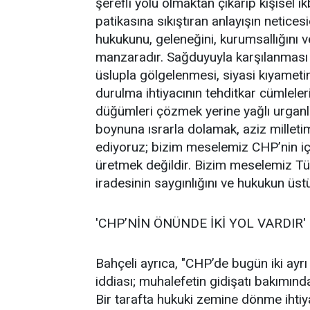
şerefli yolu olmaktan çıkarıp kişisel ik
patikasına sıkıştıran anlayışın netices
hukukunu, geleneğini, kurumsallığını v
manzaradır. Sağduyuyla karşılanması
üslupla gölgelenmesi, siyasi kıyametin
durulma ihtiyacının tehditkar cümleleri
düğümleri çözmek yerine yağlı urganl
boynuna ısrarla dolamak, aziz milleti
ediyoruz; bizim meselemiz CHP’nin iç
üretmek değildir. Bizim meselemiz Türk
iradesinin saygınlığını ve hukukun üst
'CHP’NİN ÖNÜNDE İKİ YOL VARDIR'
Bahçeli ayrıca, "CHP’de bugün iki ayrı yö
iddiası; muhalefetin gidişatı bakımınd
Bir tarafta hukuki zemine dönme ihtiy