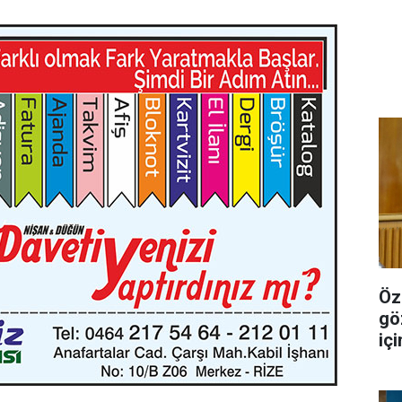
Özg
gö
iç