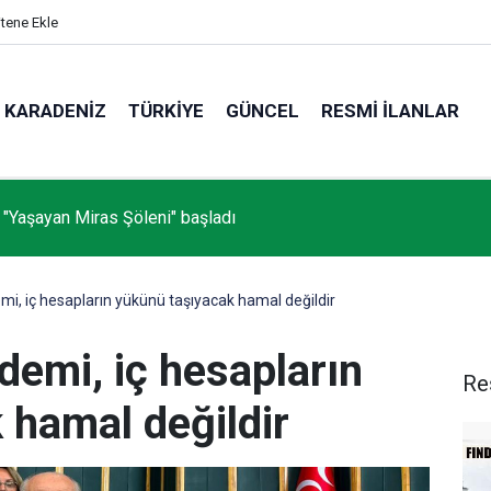
itene Ekle
KARADENIZ
TÜRKIYE
GÜNCEL
RESMI İLANLAR
 "Yaşayan Miras Şöleni" başladı
mi, iç hesapların yükünü taşıyacak hamal değildir
demi, iç hesapların
Re
 hamal değildir