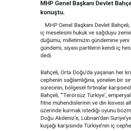
MHP Genel Başkanı Devlet Bahçel
konuştu.
MHP Genel Başkanı Devlet Bahçeli, "
iç meselesini hukuk ve sağduyu zemin
düğümü, milletimizin gündemine yeni b
gündemi, siyasi partilerin kendi iç he
dedi.
Bahçeli, Orta Doğu’da yaşanan her kriz
cephenin sağlamlığına, yönelen bir sı
sürecinin, bölgesel fırtınalar karşısınd
Bahçeli, "'Terörsüz Türkiye', emperya
fitne mühendislerinin ve din kisvesi al
üzerinde kurmak istediği oyunu bozma
Doğu Akdeniz’e, Lübnan’dan Suriye’ye,
kuşağı karşısında Türkiye’nin iç ceph