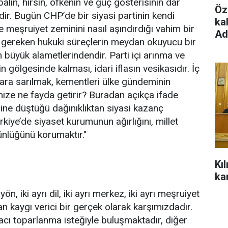
balin, hırsın, öfkenin ve güç gösterisinin dar
Öz
idir. Bugün CHP’de bir siyasi partinin kendi
ka
e meşruiyet zeminini nasıl aşındırdığı vahim bir
Ad
 gereken hukuki süreçlerin meydan okuyucu bir
 büyük alametlerindendir. Parti içi arınma ve
n gölgesinde kalması, idari iflasın vesikasıdır. İç
ara sarılmak, kementleri ülke gündeminin
mize ne fayda getirir? Buradan açıkça ifade
ine düştüğü dağınıklıktan siyasi kazanç
iye’de siyaset kurumunun ağırlığını, millet
ünlüğünü korumaktır."
Kı
ka
n, iki ayrı dil, iki ayrı merkez, iki ayrı meşruiyet
an kaygı verici bir gerçek olarak karşımızdadır.
acı toparlanma isteğiyle buluşmaktadır, diğer