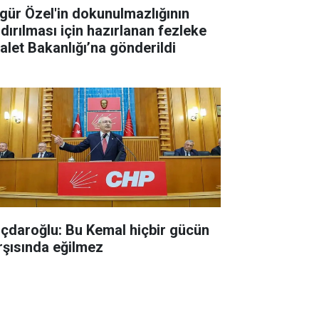
gür Özel'in dokunulmazlığının
ldırılması için hazırlanan fezleke
alet Bakanlığı’na gönderildi
lıçdaroğlu: Bu Kemal hiçbir gücün
rşısında eğilmez