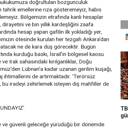
k hukukumuza doğrultulan bozgunculuk
e tahrik emellerine rıza gösteremeyiz, habis
emeyiz. Bölgemizin etrafında kanlı hesaplar
, dirayetini ve bin yıllık kardeşliğini zaafa
dında hesap yapan gafilin ilk yokladığı yer,
larımızın ötesinde kurulan her tezgah Ankara’dan
 yatacak ne de kara düş görecektir. Bugün
ttında kurduğu baskı, İsrail’in bölgesel kaosu
e ve Irak sahasındaki kırılganlıklar, Doğu
ürmüz’den Lübnan’a kadar uzanan gerilim kuşağı,
 ihtimallerini de artırmaktadır. 'Terörsüz
, bu iradeyi zehirlemek isteyen dış mahfiller de
UNDAYIZ'
TB
gü
iğe ve güvenli geleceğe yürüdüğü bir dönemde