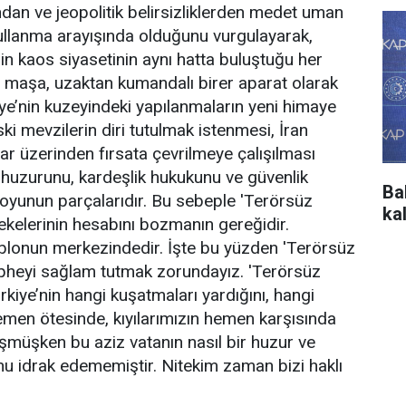
dan ve jeopolitik belirsizliklerden medet uman
 kullanma arayışında olduğunu vurgulayarak,
’in kaos siyasetinin aynı hatta buluştuğu her
er maşa, uzaktan kumandalı birer aparat olarak
ye’nin kuzeyindeki yapılanmaların yeni himaye
ski mevzilerin diri tutulmak istenmesi, İran
lar üzerinden fırsata çevrilmeye çalışılması
iç huzurunu, kardeşlik hukukunu ve güvenlik
Ba
 oyunun parçalarıdır. Bu sebeple 'Terörsüz
ka
ekelerinin hesabını bozmanın gereğidir.
ablonun merkezindedir. İşte bu yüzden 'Terörsüz
cepheyi sağlam tutmak zorundayız. 'Terörsüz
kiye’nin hangi kuşatmaları yardığını, hangi
 hemen ötesinde, kıyılarımızın hemen karşısında
üşmüşken bu aziz vatanın nasıl bir huzur ve
unu idrak edememiştir. Nitekim zaman bizi haklı