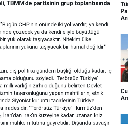
i, TBMM'de partisinin grup toplantısında
Tü
Pa
An
Bugün CHP’nin önünde iki yol vardır; ya kendi
inde çözecek ya da kendi eliyle büyüttüğü
ir yük olarak taşıyacaktır. Nitekim ülke
saplarının yükünü taşıyacak bir hamal değildir"
in, dış politika gündem başlığı olduğu kadar, iç
nama olduğunu söyledi. 'Terörsüz Türkiye'
a milli varlığın zırhı olduğunu belirten Devlet
Cu
lizmin taşeronluğunu yapan mahfillerin, etnik
Ar
tında Siyonist kuruntu tacirlerinin Türkiye
 iradesidir. 'Terörsüz Türkiye' Hürmüz’den
 İran’dan Irak’ın kuzeyine kadar uzanan kriz
esini muhkem tutma gayretidir. Dışarıda savaşın