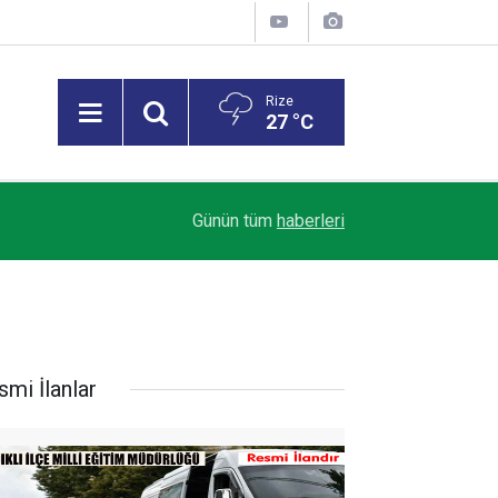
Rize
27 °C
Trendyol 1. Lig’de Sezon Perdesi Açılıyor: Riz
18:07
Günün tüm
haberleri
Alacak
smi İlanlar