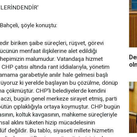
TLERİNDENDİR'
Bahçeli, şöyle konuştu:
dir biriken şaibe süreçleri, rüşvet, görevi
ünün menfaat ilişkilerine alet edildiği
De
 hepimizin malumudur. Vatandaşa hizmet
ol
HP çatısı altında rant iddialarıyla, yönetim
yamama garabetiyle anılır hale gelmesi başlı
görüyoruz ki yerelde başlayan bu çözülme, dönüp
na çökmüştür. CHP’li belediyelerde kendini
aczi, bugün genel merkeze sirayet etmiş, parti
 bütün çıplaklığıyla ortaya koymuştur. CHP bugün
asının, koltuk kavgasının, mahkeme süreçleriyle
sal aklını tüketen hizip mücadelesinin
f değildir. Bu tablo, siyaseti millete hizmetin