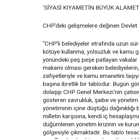
'SİYASİ KIYAMETİN BÜYÜK ALAME
CHP'deki gelişmelere değinen Devlet 
"CHP’li belediyeler etrafında uzun süre
kötüye kullanma, yolsuzluk ve kamu güc
yönündeki peş peşe patlayan vakalar
makamı olması gereken belediyelerin, C
zafiyetleriyle ve kamu emanetini taşı
başına ibretlik bir tablodur. Bugün 
dolaşıp CHP Genel Merkezi’nin çatısı
gösteren savrukluk, şaibe ve yönetim 
yönetiminin içine düştüğü dağınıklığı
milletin karşısına, kendi iç hesaplaşm
düğümlenen yönetim krizinin ve kurum
gölgesiyle çıkmaktadır. Bu tablo tesadü