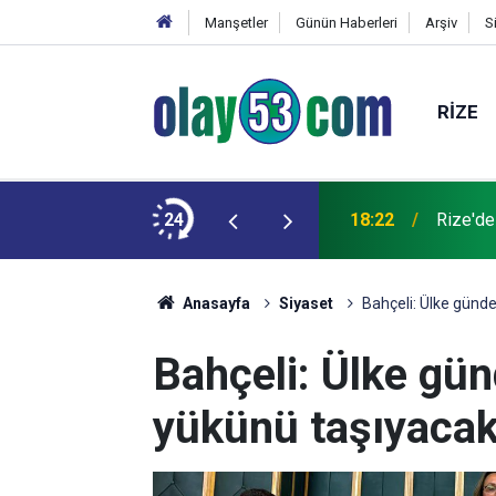
Manşetler
Günün Haberleri
Arşiv
S
RIZE
 kardeşinin durumu ağır
24
18:22
Rize'de
Anasayfa
Siyaset
Bahçeli: Ülke günde
Bahçeli: Ülke gün
yükünü taşıyacak