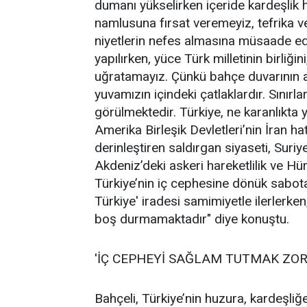
dumanı yükselirken içeride kardeşli
namlusuna fırsat veremeyiz, tefrika v
niyetlerin nefes almasına müsaade ed
yapılırken, yüce Türk milletinin birliğini
uğratamayız. Çünkü bahçe duvarının ar
yuvamızın içindeki çatlaklardır. Sınır
görülmektedir. Türkiye, ne karanlıkta
Amerika Birleşik Devletleri’nin İran ha
derinleştiren saldırgan siyaseti, Suriy
Akdeniz’deki askeri hareketlilik ve H
Türkiye’nin iç cephesine dönük sabotaj
Türkiye' iradesi samimiyetle ilerlerken
boş durmamaktadır" diye konuştu.
'İÇ CEPHEYİ SAĞLAM TUTMAK ZOR
Bahçeli, Türkiye’nin huzura, kardeşl