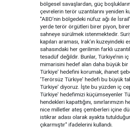
bölgesel savaşlardan, güç boşlukların
çevrelerin terör uzantılarını yeniden
"ABD’nin bölgedeki nüfuz ağı ile İsrail
yerde terör örgütleri birer piyon, bir
sahneye sürülmek istenmektedir. Suri
kapıları araması, Irak’ın kuzeyindeki e
sahasındaki her gerilimin farklı uzantı
tesadüf değildir. Bunlar, Türkiye’nin 
mimarisini hedef alan daha büyük bir
Türkiye' hedefini korumak, ihanet şeb
'Terörsüz Türkiye' hedefi bu büyük t
Türkiye' diyoruz. İşte bu yüzden iç 
Türkiye' hedefimizi küçümseyenler Tür
hendekleri kapattığını, sınırlarımızın
nice milletler ateş çemberleri içine d
istikrar adası olarak ayakta tutulduğ
çıkarmıştır" ifadelerini kullandı.