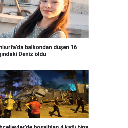
nlıurfa'da balkondan düşen 16
şındaki Deniz öldü
çelievler'de boşaltılan 4 katlı bina