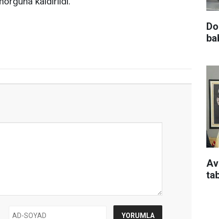
orguna kaldırıldı.
Do
ba
Av
ta