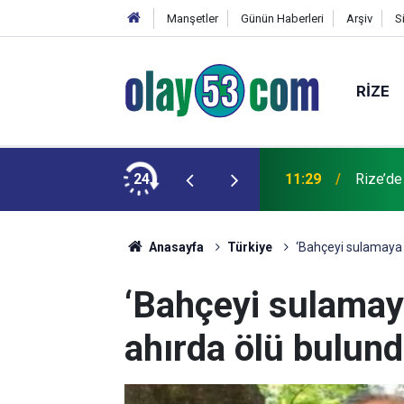
Manşetler
Günün Haberleri
Arşiv
S
RIZE
ede Su Verilemeyecek
24
11:29
Rize’de
Anasayfa
Türkiye
‘Bahçeyi sulamaya 
‘Bahçeyi sulamay
ahırda ölü bulun