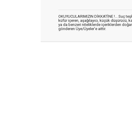
OKUYUCULARIMIZIN DİKKATİNE !... Suç teşkil 
küfür içeren, aşağılayıcı, küçük düşürücü, kab
ya da benzeri niteliklerde içeriklerden doğan 
gönderen Üye/Üyeler’e aittir.