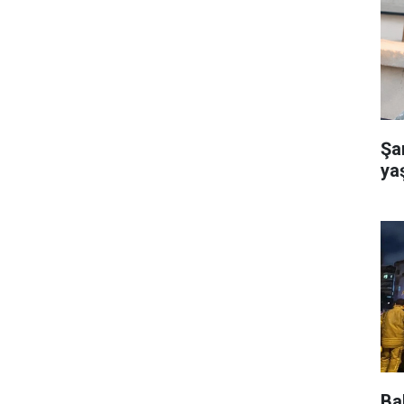
Şa
ya
Bah