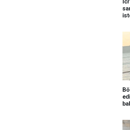
İc
sa
is
Bö
ed
ba