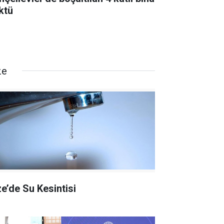
ktü
ze
ze’de Su Kesintisi