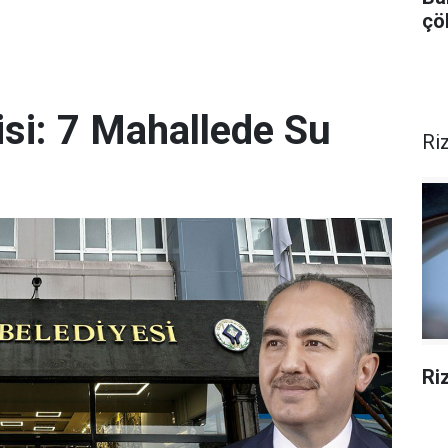
çö
isi: 7 Mahallede Su
Ri
Ri