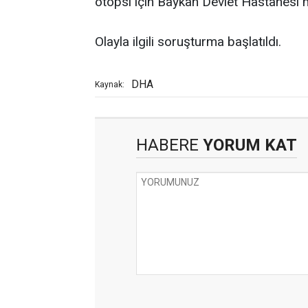
otopsi için Baykan Devlet Hastanesi m
Olayla ilgili soruşturma başlatıldı.
DHA
Kaynak:
HABERE
YORUM KAT