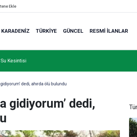
itene Ekle
KARADENIZ
TÜRKIYE
GÜNCEL
RESMI İLANLAR
 Su Kesintisi
gidiyorum’ dedi, ahırda ölü bulundu
a gidiyorum’ dedi,
Tü
du