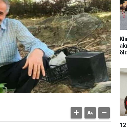
Kl
ak
öl
12