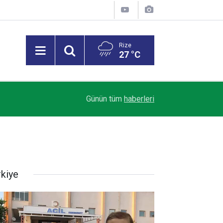
Rize
27 °C
Rize ASKF Başkanı Ali Çelik: Amatör Kulüpler Al
11:07
Günün tüm
haberleri
Türk Futbolunun Temeline Darbe Vuruyor
rkiye