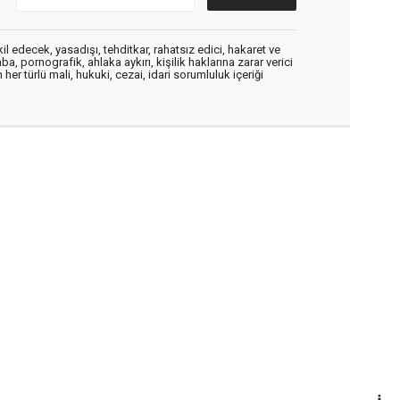
edecek, yasadışı, tehditkar, rahatsız edici, hakaret ve
a, pornografik, ahlaka aykırı, kişilik haklarına zarar verici
her türlü mali, hukuki, cezai, idari sorumluluk içeriği