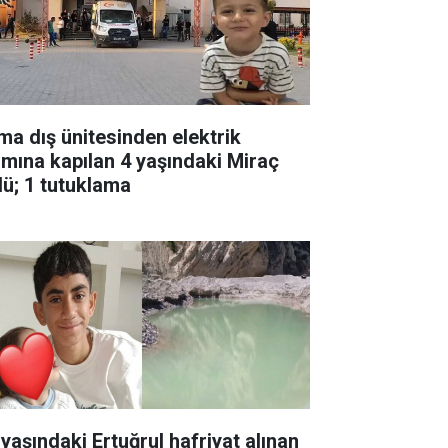
ima dış ünitesinden elektrik
ımına kapılan 4 yaşındaki Miraç
dü; 1 tutuklama
 yaşındaki Ertuğrul hafriyat alınan