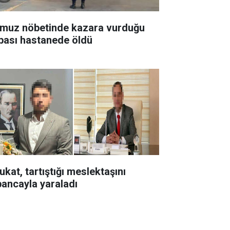
muz nöbetinde kazara vurduğu
bası hastanede öldü
ukat, tartıştığı meslektaşını
bancayla yaraladı