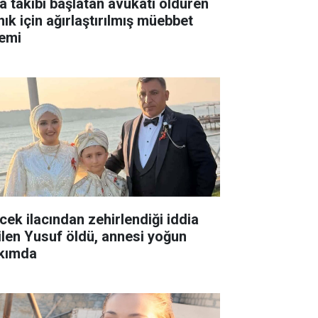
ra takibi başlatan avukatı öldüren
nık için ağırlaştırılmış müebbet
temi
cek ilacından zehirlendiği iddia
ilen Yusuf öldü, annesi yoğun
kımda