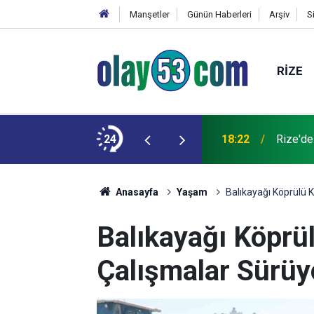
Manşetler
Günün Haberleri
Arşiv
S
RIZE
 kardeşinin durumu ağır
24
18:22
Rize'de
Anasayfa
Yaşam
Balıkayağı Köprülü 
Balıkayağı Köprü
Çalışmalar Sürüy