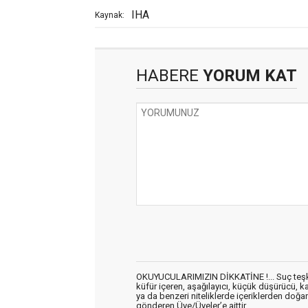
IHA
Kaynak:
HABERE
YORUM KAT
OKUYUCULARIMIZIN DİKKATİNE !... Suç teşkil 
küfür içeren, aşağılayıcı, küçük düşürücü, kab
ya da benzeri niteliklerde içeriklerden doğan 
gönderen Üye/Üyeler’e aittir.