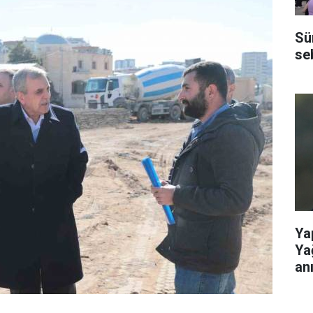
Sü
se
Ya
Ya
anı