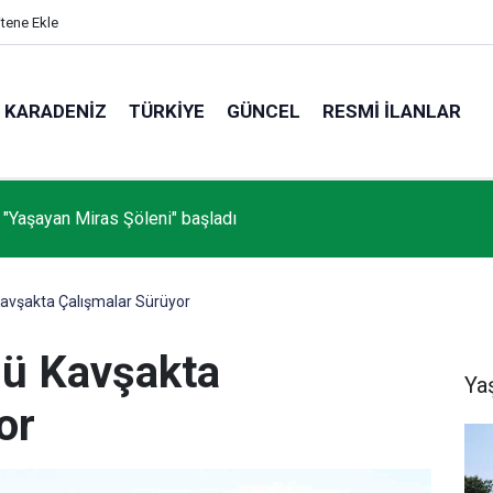
itene Ekle
KARADENIZ
TÜRKIYE
GÜNCEL
RESMI İLANLAR
 "Yaşayan Miras Şöleni" başladı
Kavşakta Çalışmalar Sürüyor
lü Kavşakta
Ya
or