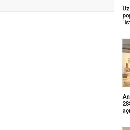
Uz
po
"is
An
28
aç