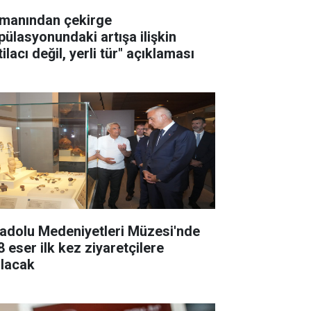
manından çekirge
pülasyonundaki artışa ilişkin
tilacı değil, yerli tür" açıklaması
adolu Medeniyetleri Müzesi'nde
8 eser ilk kez ziyaretçilere
ılacak