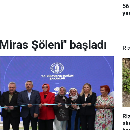
56 
ya
Miras Şöleni" başladı
Ri
Ri
al