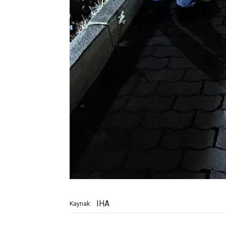
IHA
Kaynak: