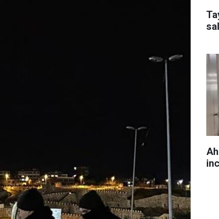
Ta
sal
Ah
in