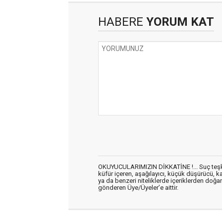
HABERE
YORUM KAT
OKUYUCULARIMIZIN DİKKATİNE !... Suç teşkil 
küfür içeren, aşağılayıcı, küçük düşürücü, kab
ya da benzeri niteliklerde içeriklerden doğan 
gönderen Üye/Üyeler’e aittir.