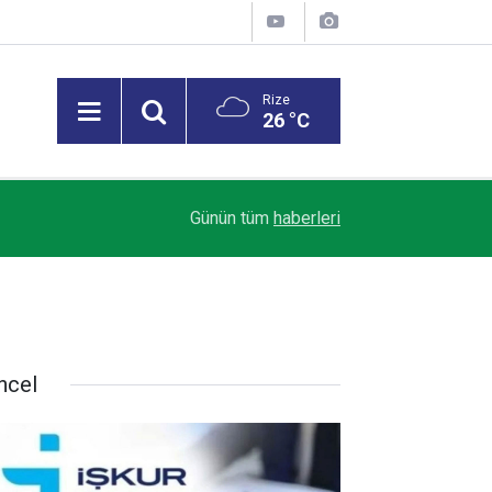
Rize
26 °C
Trendyol 1. Lig’de Sezon Perdesi Açılıyor: Riz
18:07
Günün tüm
haberleri
Alacak
ncel