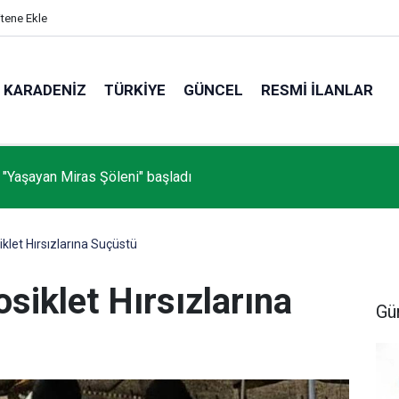
itene Ekle
KARADENIZ
TÜRKIYE
GÜNCEL
RESMI İLANLAR
 "Yaşayan Miras Şöleni" başladı
let Hırsızlarına Suçüstü
iklet Hırsızlarına
Gü