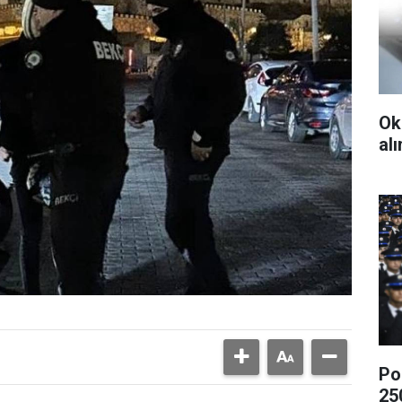
Ok
al
Po
25