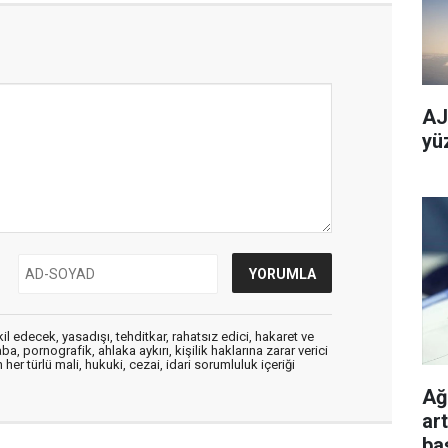
AJe
yü
edecek, yasadışı, tehditkar, rahatsız edici, hakaret ve
a, pornografik, ahlaka aykırı, kişilik haklarına zarar verici
her türlü mali, hukuki, cezai, idari sorumluluk içeriği
Ağu
ar
ba