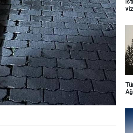
ist
vi
Tü
Ağ