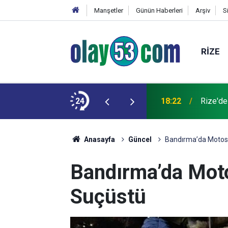
Manşetler
Günün Haberleri
Arşiv
S
RIZE
 kardeşinin durumu ağır
24
18:22
Rize'de
Anasayfa
Güncel
Bandırma’da Motosik
Bandırma’da Motos
Suçüstü