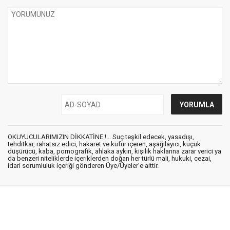
OKUYUCULARIMIZIN DİKKATİNE !... Suç teşkil edecek, yasadışı,
tehditkar, rahatsız edici, hakaret ve küfür içeren, aşağılayıcı, küçük
düşürücü, kaba, pornografik, ahlaka aykırı, kişilik haklarına zarar verici ya
da benzeri niteliklerde içeriklerden doğan her türlü mali, hukuki, cezai,
idari sorumluluk içeriği gönderen Üye/Üyeler’e aittir.