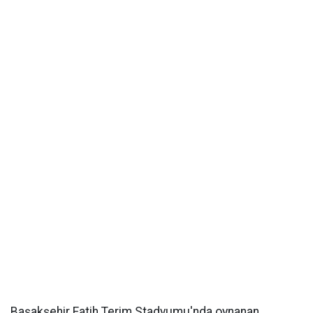
Başakşehir Fatih Terim Stadyumu'nda oynanan