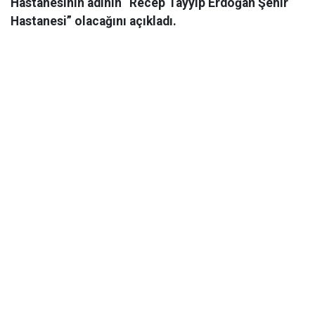
Hastanesinin adının “Recep Tayyip Erdoğan Şehir
Hastanesi” olacağını açıkladı.