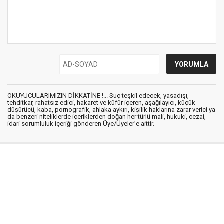
OKUYUCULARIMIZIN DİKKATİNE !... Suç teşkil edecek, yasadışı,
tehditkar, rahatsız edici, hakaret ve küfür içeren, aşağılayıcı, küçük
düşürücü, kaba, pornografik, ahlaka aykırı, kişilik haklarına zarar verici ya
da benzeri niteliklerde içeriklerden doğan her türlü mali, hukuki, cezai,
idari sorumluluk içeriği gönderen Üye/Üyeler’e aittir.