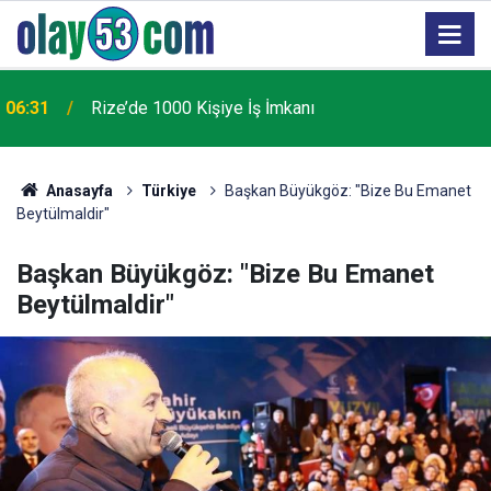
00:46
Rize Şehir Hastanesi’nin İsmi Belli Oldu
Anasayfa
Türkiye
Başkan Büyükgöz: "Bize Bu Emanet
Beytülmaldir"
Başkan Büyükgöz: "Bize Bu Emanet
Beytülmaldir"