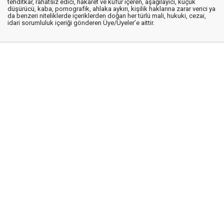
tehditkar, rahatsız edici, hakaret ve küfür içeren, aşağılayıcı, küçük
düşürücü, kaba, pornografik, ahlaka aykırı, kişilik haklarına zarar verici ya
da benzeri niteliklerde içeriklerden doğan her türlü mali, hukuki, cezai,
idari sorumluluk içeriği gönderen Üye/Üyeler’e aittir.