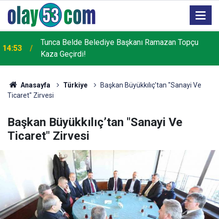
Tunca Belde Belediye Başkanı Ramazan Topçu
14:53
Kaza Geçirdi!
Rize’de piknik masasının davetsiz misafirleri ile
13:25
piknikçiler arasında güldüren kovalamaca
Anasayfa
Türkiye
Başkan Büyükkılıç’tan "Sanayi Ve
Ticaret" Zirvesi
Başkan Büyükkılıç’tan "Sanayi Ve
Ticaret" Zirvesi