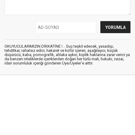
OKUYUCULARIMIZIN DİKKATİNE !... Suç teşkil edecek, yasadışı,
tehditkar, rahatsız edici, hakaret ve küfür içeren, aşağılayıcı, küçük
düşürücü, kaba, pornografik, ahlaka aykırı, kişilik haklarına zarar verici ya
da benzeri niteliklerde içeriklerden doğan her türlü mali, hukuki, cezai,
idari sorumluluk içeriği gönderen Üye/Üyeler’e aittir.