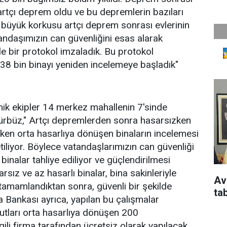
artçı deprem oldu ve bu depremlerin bazıları
n büyük korkusu artçı deprem sonrası evlerinin
andaşımızın can güvenliğini esas alarak
le bir protokol imzaladık. Bu protokol
38 bin binayı yeniden incelemeye başladık"
ik ekipler 14 merkez mahallenin 7'sinde
ürbüz," Artçı depremlerden sonra hasarsızken
ıyken orta hasarlıya dönüşen binaların incelemesi
letiliyor. Böylece vatandaşlarımızın can güvenliği
binalar tahliye ediliyor ve güçlendirilmesi
rsız ve az hasarlı binalar, bina sakinleriyle
Av
r tamamlandıktan sonra, güvenli bir şekilde
ta
a Bankası ayrıca, yapılan bu çalışmalar
utları orta hasarlıya dönüşen 200
li firma tarafından ücretsiz olarak yapılacak.