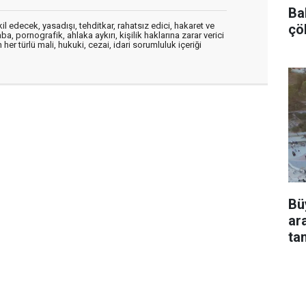
Bah
edecek, yasadışı, tehditkar, rahatsız edici, hakaret ve
çö
a, pornografik, ahlaka aykırı, kişilik haklarına zarar verici
her türlü mali, hukuki, cezai, idari sorumluluk içeriği
Bü
ar
ta