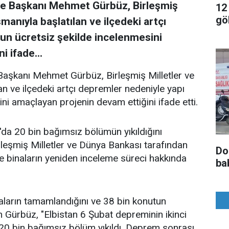
e Başkanı Mehmet Gürbüz, Birleşmiş
12
gö
manıyla başlatılan ve ilçedeki artçı
un ücretsiz şekilde incelenmesini
 ifade...
aşkanı Mehmet Gürbüz, Birleşmiş Milletler ve
n ve ilçedeki artçı depremler nedeniyle yapı
ni amaçlayan projenin devam ettiğini ifade etti.
da 20 bin bağımsız bölümün yıkıldığını
eşmiş Milletler ve Dünya Bankası tarafından
Do
ile binaların yeniden inceleme süreci hakkında
ba
ların tamamlandığını ve 38 bin konutun
 Gürbüz, "Elbistan 6 Şubat depreminin ikinci
0 bin bağımsız bölüm yıkıldı. Deprem sonrası