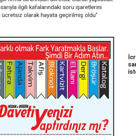
ıyla ilgili kafalarındaki soru işaretlerini
 ücretsiz olarak hayata geçirilmiş oldu"
İc
sa
is