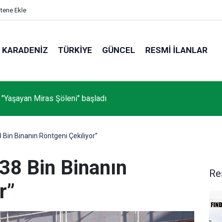
itene Ekle
KARADENIZ
TÜRKIYE
GÜNCEL
RESMI İLANLAR
 "Yaşayan Miras Şöleni" başladı
Bin Binanın Röntgeni Çekiliyor”
38 Bin Binanın
Re
r”