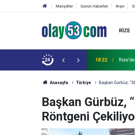
Manşetler
Günün Haberleri
Arşiv
S
RIZE
 kardeşinin durumu ağır
24
18:22
Rize'de
Anasayfa
Türkiye
Başkan Gürbüz, “38 
Başkan Gürbüz, “
Röntgeni Çekiliyo