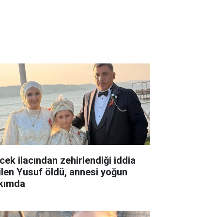
cek ilacından zehirlendiği iddia
ilen Yusuf öldü, annesi yoğun
kımda