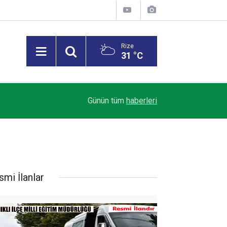
Rize
31 °C
Trendyol 1. Lig’de Sezon Perdesi Açılıyor: Riz
18:07
Günün tüm
haberleri
Alacak
smi İlanlar