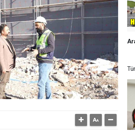
Ar
Tü