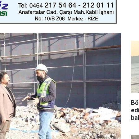
Bö
ed
ba