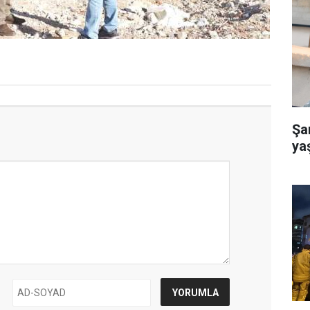
Şa
ya