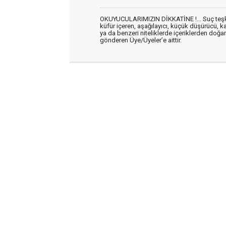
OKUYUCULARIMIZIN DİKKATİNE !... Suç teşkil 
küfür içeren, aşağılayıcı, küçük düşürücü, kab
ya da benzeri niteliklerde içeriklerden doğan 
gönderen Üye/Üyeler’e aittir.