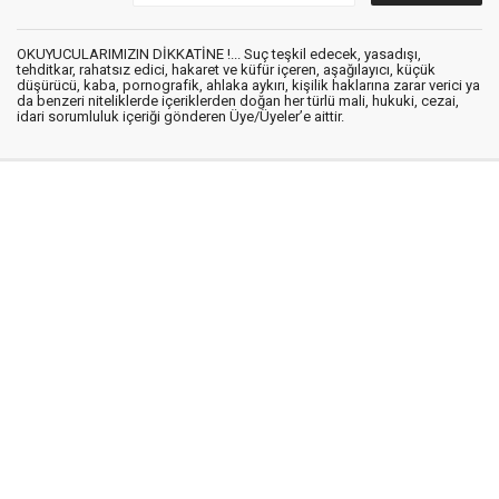
OKUYUCULARIMIZIN DİKKATİNE !... Suç teşkil edecek, yasadışı,
tehditkar, rahatsız edici, hakaret ve küfür içeren, aşağılayıcı, küçük
düşürücü, kaba, pornografik, ahlaka aykırı, kişilik haklarına zarar verici ya
da benzeri niteliklerde içeriklerden doğan her türlü mali, hukuki, cezai,
idari sorumluluk içeriği gönderen Üye/Üyeler’e aittir.