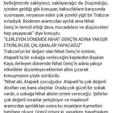
belleğimizde saklıyoruz, saklayacağız da. Düşündüğü,
içinden geldiği gibi konuşan, haksızlıkların karşısında
susmayan, veryansın eden çok yürekli yiğit bir Trabzon
evladıydı. Bedenen aramızdan ayrıldı ama Nihat
Genç'in temsil ettiği dava, mücadelesi ve düşünceleri
hep yaşayacak” diye konuştu.
“İLERLEYEN DÖNEMDE NİHAT GENÇ’İN ADINA YAKIŞIR
ETKİNLİKLER, ÇALIŞMALAR YAPACAĞIZ”
Trabzon’un bir değeri olan Nihat Genç’in isminin,
Atapark’ta bir sokağa verileceğini kaydeden Başkan
Kaya, ilerleyen dönemde Nihat Genç’in adına yakışır
etkinlikler düzenleyeceklerinin altını çizerek
konuşmasını şöyle sürdürdü:
“Nihat abi, Atapark çocuğudur. Atapark’ta çok değerli
dostları var, bana ulaştılar. Orada çok güzel bir sokak
vardır, o sokağa Nihat abinin ismini vereceğiz. Şehirler
çok değerli insanlar yetiştiriyor ve maalesef
aramızdan ayrıldıktan sonra bu insanların kıymetleri
hatırlanır oluyor. Gönül istiyor ki, yaşarken, hayattayken