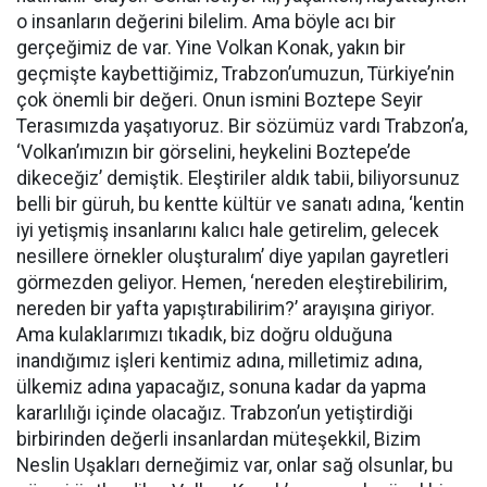
o insanların değerini bilelim. Ama böyle acı bir
gerçeğimiz de var. Yine Volkan Konak, yakın bir
geçmişte kaybettiğimiz, Trabzon’umuzun, Türkiye’nin
çok önemli bir değeri. Onun ismini Boztepe Seyir
Terasımızda yaşatıyoruz. Bir sözümüz vardı Trabzon’a,
‘Volkan’ımızın bir görselini, heykelini Boztepe’de
dikeceğiz’ demiştik. Eleştiriler aldık tabii, biliyorsunuz
belli bir güruh, bu kentte kültür ve sanatı adına, ‘kentin
iyi yetişmiş insanlarını kalıcı hale getirelim, gelecek
nesillere örnekler oluşturalım’ diye yapılan gayretleri
görmezden geliyor. Hemen, ‘nereden eleştirebilirim,
nereden bir yafta yapıştırabilirim?’ arayışına giriyor.
Ama kulaklarımızı tıkadık, biz doğru olduğuna
inandığımız işleri kentimiz adına, milletimiz adına,
ülkemiz adına yapacağız, sonuna kadar da yapma
kararlılığı içinde olacağız. Trabzon’un yetiştirdiği
birbirinden değerli insanlardan müteşekkil, Bizim
Neslin Uşakları derneğimiz var, onlar sağ olsunlar, bu