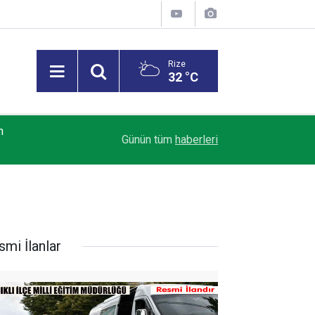
Rize
32 °C
n
22 Ağustos'ta Yeşil-Mavi Alarm! Rize’de Yeni S
15:50
Günün tüm
haberleri
Heyecanı
smi İlanlar