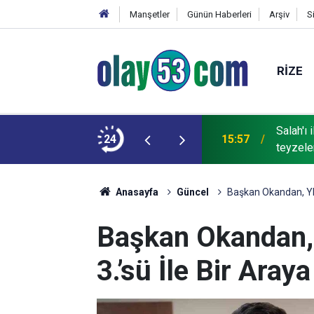
Manşetler
Günün Haberleri
Arşiv
S
RIZE
Salah'ı
ü Bedirhan Çalhanoğlu U16 Milli Takımı’nda!
24
15:57
teyzeler
Anasayfa
Güncel
Başkan Okandan, Yks 
Başkan Okandan, 
3.’sü İle Bir Araya