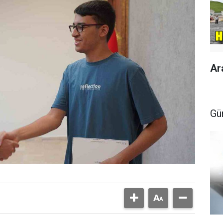
Ar
Gü