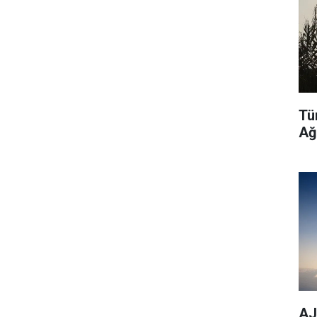
Tü
Ağ
AJe