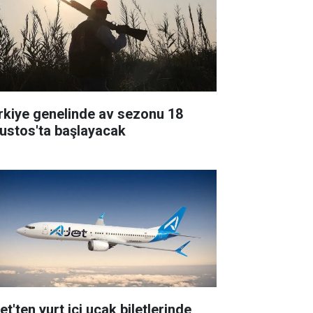
rkiye genelinde av sezonu 18
ustos'ta başlayacak
t'ten yurt içi uçak biletlerinde