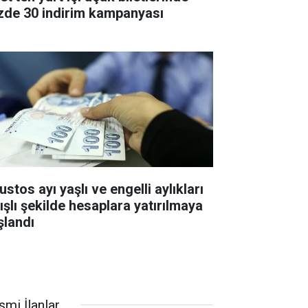
zde 30 indirim kampanyası
stos ayı yaşlı ve engelli aylıkları
tışlı şekilde hesaplara yatırılmaya
şlandı
smi İlanlar