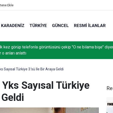
itene Ekle
KARADENIZ
TÜRKIYE
GÜNCEL
RESMI İLANLAR
 ilk kez görüp telefonla görüntüsünü çekip "O ne bilama bişe" diye
 o anları anlattı
Sayısal Türkiye 3.’sü İle Bir Araya Geldi
Yks Sayısal Türkiye
Re
 Geldi