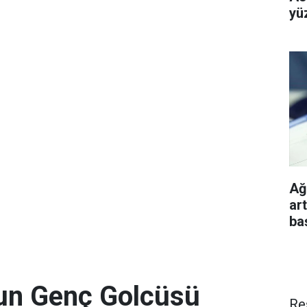
yü
Ağu
ar
ba
'un Genç Golcüsü
Re