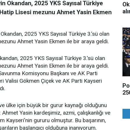
yin Okandan, 2025 YKS Sayısal Türkiye
Ok
al
m-Hatip Lisesi mezunu Ahmet Yasin Ekmen
 Okandan, 2025 YKS Sayısal Türkiye 3.'sü olan
ezunu Ahmet Yasin Ekmen ile bir araya geldi.
Okandan, 2025 YKS Sayısal Türkiye 3.'sü olan
ezunu Ahmet Yasin Ekmen ile bir araya geldi.
Savunma Komisyonu Başkanı ve AK Parti
seri Valisi Gökmen Çiçek ve AK Parti Kayseri
Po
dı.
25
r ve ülke için büyük bir gurur kaynağı olduğunu
 Ahmet Yasin kardeşimiz, azmi, çalışkanlığı ve
, tüm Kayseri'nin gururu olmuştur. Bu başarının,
arıların başlangıcı olduğuna inanıyorum.