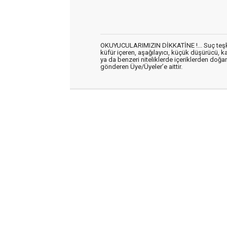
OKUYUCULARIMIZIN DİKKATİNE !... Suç teşkil 
küfür içeren, aşağılayıcı, küçük düşürücü, kab
ya da benzeri niteliklerde içeriklerden doğan 
gönderen Üye/Üyeler’e aittir.