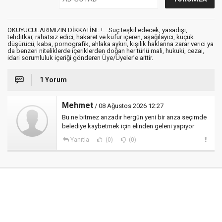
OKUYUCULARIMIZIN DİKKATİNE !... Suç teşkil edecek, yasadışı,
tehditkar, rahatsız edici, hakaret ve küfür içeren, aşağılayıcı, küçük
düşürücü, kaba, pornografik, ahlaka aykırı, kişilik haklarına zarar verici ya
da benzeri niteliklerde içeriklerden doğan her türlü mali, hukuki, cezai,
idari sorumluluk içeriği gönderen Üye/Üyeler’e aittir.
1 Yorum
Mehmet
/ 08 Ağustos 2026 12:27
Bu ne bitmez arızadır hergün yeni bir arıza seçimde
belediye kaybetmek için elinden geleni yapıyor
Yanıtla
(0)
(0)