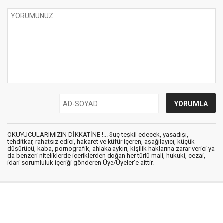
OKUYUCULARIMIZIN DİKKATİNE !... Suç teşkil edecek, yasadışı,
tehditkar, rahatsız edici, hakaret ve küfür içeren, aşağılayıcı, küçük
düşürücü, kaba, pornografik, ahlaka aykırı, kişilik haklarına zarar verici ya
da benzeri niteliklerde içeriklerden doğan her türlü mali, hukuki, cezai,
idari sorumluluk içeriği gönderen Üye/Üyeler’e aittir.