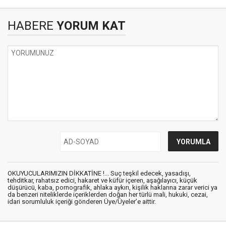
HABERE
YORUM KAT
OKUYUCULARIMIZIN DİKKATİNE !... Suç teşkil edecek, yasadışı,
tehditkar, rahatsız edici, hakaret ve küfür içeren, aşağılayıcı, küçük
düşürücü, kaba, pornografik, ahlaka aykırı, kişilik haklarına zarar verici ya
da benzeri niteliklerde içeriklerden doğan her türlü mali, hukuki, cezai,
idari sorumluluk içeriği gönderen Üye/Üyeler’e aittir.