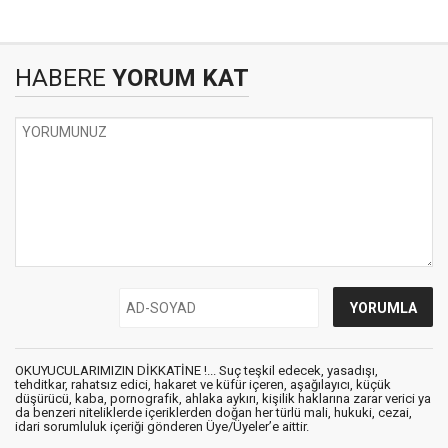
HABERE
YORUM KAT
OKUYUCULARIMIZIN DİKKATİNE !... Suç teşkil edecek, yasadışı,
tehditkar, rahatsız edici, hakaret ve küfür içeren, aşağılayıcı, küçük
düşürücü, kaba, pornografik, ahlaka aykırı, kişilik haklarına zarar verici ya
da benzeri niteliklerde içeriklerden doğan her türlü mali, hukuki, cezai,
idari sorumluluk içeriği gönderen Üye/Üyeler’e aittir.