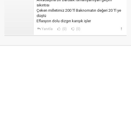
sıkıntısı
Çeken milletimiz 200 Tl Baknomatın değeri 20 Tl ye
düştü
Eflasyon dolu dizgın karışık işler
Yanıtla
(0)
(0)