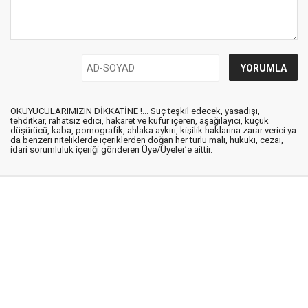
OKUYUCULARIMIZIN DİKKATİNE !... Suç teşkil edecek, yasadışı,
tehditkar, rahatsız edici, hakaret ve küfür içeren, aşağılayıcı, küçük
düşürücü, kaba, pornografik, ahlaka aykırı, kişilik haklarına zarar verici ya
da benzeri niteliklerde içeriklerden doğan her türlü mali, hukuki, cezai,
idari sorumluluk içeriği gönderen Üye/Üyeler’e aittir.