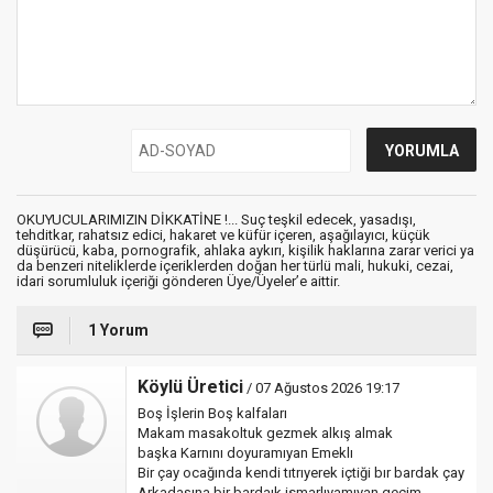
OKUYUCULARIMIZIN DİKKATİNE !... Suç teşkil edecek, yasadışı,
tehditkar, rahatsız edici, hakaret ve küfür içeren, aşağılayıcı, küçük
düşürücü, kaba, pornografik, ahlaka aykırı, kişilik haklarına zarar verici ya
da benzeri niteliklerde içeriklerden doğan her türlü mali, hukuki, cezai,
idari sorumluluk içeriği gönderen Üye/Üyeler’e aittir.
1 Yorum
Köylü Üretici
/ 07 Ağustos 2026 19:17
Boş İşlerin Boş kalfaları
Makam masakoltuk gezmek alkış almak
başka Karnını doyuramıyan Emeklı
Bir çay ocağında kendi tıtrıyerek içtiği bır bardak çay
Arkadaşına bir bardaık ismarlıyamıyan geçim