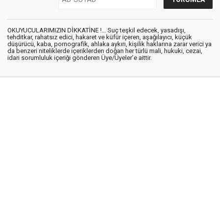
OKUYUCULARIMIZIN DİKKATİNE !... Suç teşkil edecek, yasadışı,
tehditkar, rahatsız edici, hakaret ve küfür içeren, aşağılayıcı, küçük
düşürücü, kaba, pornografik, ahlaka aykırı, kişilik haklarına zarar verici ya
da benzeri niteliklerde içeriklerden doğan her türlü mali, hukuki, cezai,
idari sorumluluk içeriği gönderen Üye/Üyeler’e aittir.